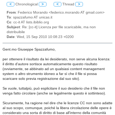
<
Chronological
>
<
Thread
>
From
: Federico Morando <federico.morando AT gmail.com>
To
: spazzafumo AT unicas.it
Cc
: cc-it AT lists.ibiblio.org
Subject
: Re: [cc-it] Licenza per file scaricabile, ma non
distribuibile
Date
: Wed, 15 Sep 2010 10:08:23 +0200
Gent.mo Giuseppe Spazzafumo,
per ottenere il risultato da lei desiderato, non serve alcuna licenza:
il diritto d'autore sortisce automaticamente questo risultato
(ovviamente, se abbinato ad un qualsiasi content management
system o altro strumento idoneo a far sì che il file si possa
scaricare solo previa registrazione dal suo sito).
Se vuole, tuttalpiù, può esplicitare il suo desiderio che il file non
venga fatto circolare (anche se legalmente questo è sottinteso).
Sicuramente, ha ragione nel dire che le licenze CC non sono adatte
al suo scopo, comunque, poiché la libera circolazione delle opere è
considerato una sorta di diritto di base all'interno della comunità