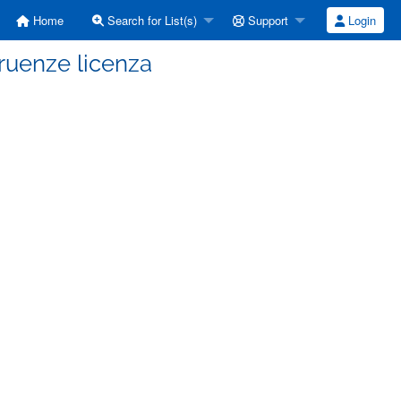
Home
Search for List(s)
Support
Login
ngruenze licenza