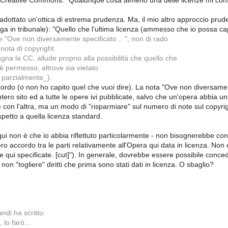
e Creative Commons: "Qualunque cosa almeno una delle licenze mi cons
dottato un'ottica di estrema prudenza. Ma, il mio altro approccio prude
ga in tribunale): "Quello che l'ultima licenza (ammesso che io possa cap
 "Ove non diversamente specificato... ", non di rado
 nota di copyright
a la CC, allude proprio alla possibilità che quello che
 è permesso, altrove sia vietato
 parzialmente_).
rdo (o non ho capito quel che vuoi dire). La nota "Ove non diversamente
ntero sito ed a tutte le opere ivi pubblicate, salvo che un'opera abbia 
 con l'altra, ma un modo di "risparmiare" sul numero di note sul copyrigh
spetto a quella licenza standard.
 qui non è che io abbia riflettuto particolarmente - non bisognerebbe co
tero accordo tra le parti relativamente all'Opera qui data in licenza. Non 
e qui specificate. [cut]"). In generale, dovrebbe essere possibile conc
on "togliere" diritti che prima sono stati dati in licenza. O sbaglio?
ndi ha scritto:
 lo farò...