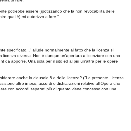
enta di fare."
nte potrebbe essere (ipotizzando che la non revocabilità delle
ire qual è) mi autorizza a fare."
 specificato..." allude normalmente al fatto che la licenza si
una licenza diversa. Non è dunque un'apertura a licenziare con una
t da apporre. Una sola per il sito ed al più un'altra per le opere
nsiderare anche la clausola 8.e delle licenze? ("La presente Licenza
esistono altre intese, accordi o dichiarazioni relative all'Opera che
edere con accordi separati più di quanto viene concesso con una