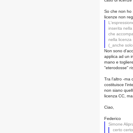
caso di licenz
So che non ho a
licenze non reg
L'espressione
inserita nella
che accompagn
nella licenza
(_anche solo
Non sono d'acco
applica ad un i
mano e togliere
"eterodosse" ri
Tra l'altro -ma
costituisce l'in
non siano quell
licenza CC, ma n
Ciao,
Federico
Simone Alipra
certo certo,