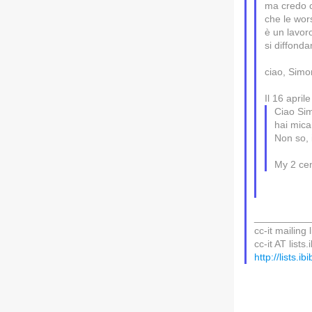
ma credo ch
che le wor
è un lavor
si diffonda
ciao, Simo
Il 16 apri
Ciao Si
hai mica 
Non so, in
My 2 cen
__________
cc-it mailing l
cc-it AT lists.
http://lists.ib