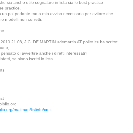
e sia anche utile segnalare in lista sia le best practice
se practice.
o un po' pedante ma a mio avviso necessario per evitare che
no modelli non corretti.
ne
le 2010 21.08, J.C. DE MARTIN <demartin AT polito.it> ha scritto:
mone,
pensato di avvertire anche i diretti interessati?
fatti, se siano iscritti in lista.
ts.
_____________________________________
ist
ibiblio.org
iblio.org/mailman/listinfo/cc-it