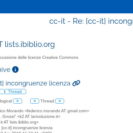
cc-it - Re: [cc-it] inco
T lists.ibiblio.org
cussione delle licenze Creative Commons
chive
it] incongruenze licenza
l
Thread
logical
>
<
Thread
>
rico Morando <federico.morando AT gmail.com>
A. Grossi" <k2 AT larivoluzione.it>
-it AT lists.ibiblio.org>
: [cc-it] incongruenze licenza