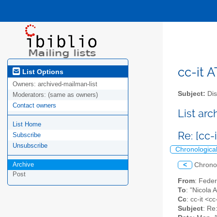
cc-it A
List Options
Owners:
archived-mailman-list
Subject:
Dis
Moderators:
(same as owners)
Contact owners
List ar
List Home
Re: [cc-
Subscribe
Unsubscribe
Chronologica
Archive
<
Chrono
Post
From
: Fede
To
: "Nicola 
Cc
: cc-it <cc
Subject
: Re