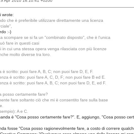
19 Apr 2010 16:10:41 +0200
i wrote:
o che è preferibile utilizzare direttamente una licenza
iale",
rdo :-)
za scompare se si fa un "combinato disposto", che è l'unica
uò fare in questi casi
 in cui una stessa opera venga rilasciata con più licenze
anche molto diverse tra loro.
 è scritto: puoi fare A, B, C; non puoi fare D, E, F.
cenza è scritto: puoi fare A, C, D, F; non puoi fare B ed E.
cenza è scritto: puoi fare A, B, C; non puoi fare D, E, ed F.
a posso certamente fare?
nte fare soltanto ciò che mi è consentito fare sulla base
e.
esempio): A e C.
manda è "Cosa posso certamente fare?". E, aggiungo, "Cosa posso cert
da fosse "Cosa posso ragionevolmente fare, a costo di correre qualche