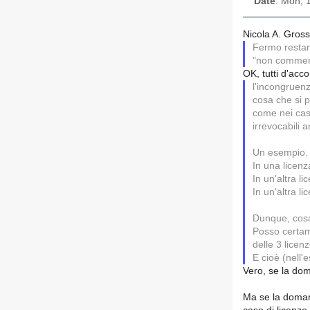
Date
: Mon, 
Nicola A. Gross
Fermo restand
"non commerc
OK, tutti d'acco
l'incongruen
cosa che si p
come nei casi
irrevocabili 
Un esempio.
In una licenza
In un'altra li
In un'altra li
Dunque, cos
Posso certame
delle 3 licenz
E cioè (nell'
Vero, se la do
Ma se la doman