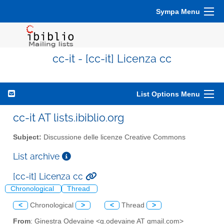
Sympa Menu
cc-it - [cc-it] Licenza cc
List Options Menu
cc-it AT lists.ibiblio.org
Subject:
Discussione delle licenze Creative Commons
List archive
[cc-it] Licenza cc
Chronological
Thread
<
Chronological
>
<
Thread
>
From
: Ginestra Odevaine <g.odevaine AT gmail.com>