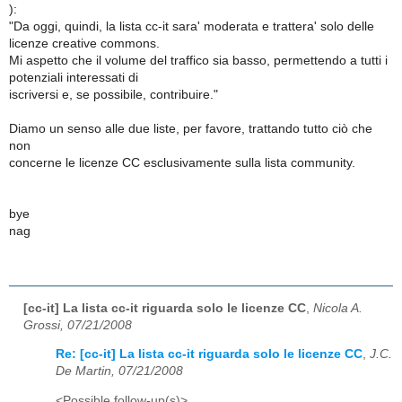
):
"Da oggi, quindi, la lista cc-it sara' moderata e trattera' solo delle
licenze creative commons.
Mi aspetto che il volume del traffico sia basso, permettendo a tutti i
potenziali interessati di
iscriversi e, se possibile, contribuire."
Diamo un senso alle due liste, per favore, trattando tutto ciò che
non
concerne le licenze CC esclusivamente sulla lista community.
bye
nag
[cc-it] La lista cc-it riguarda solo le licenze CC
,
Nicola A.
Grossi, 07/21/2008
Re: [cc-it] La lista cc-it riguarda solo le licenze CC
,
J.C.
De Martin, 07/21/2008
<Possible follow-up(s)>