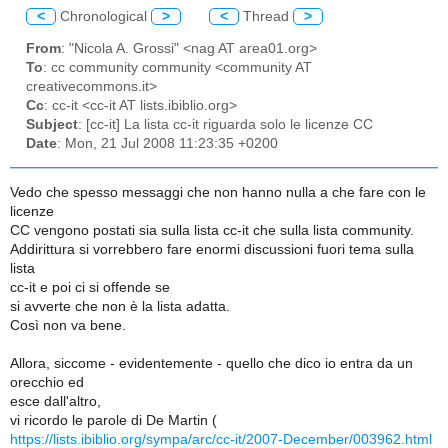
<
Chronological
>
<
Thread
>
From
: "Nicola A. Grossi" <nag AT area01.org>
To
: cc community community <community AT
creativecommons.it>
Cc
: cc-it <cc-it AT lists.ibiblio.org>
Subject
: [cc-it] La lista cc-it riguarda solo le licenze CC
Date
: Mon, 21 Jul 2008 11:23:35 +0200
Vedo che spesso messaggi che non hanno nulla a che fare con le
licenze
CC vengono postati sia sulla lista cc-it che sulla lista community.
Addirittura si vorrebbero fare enormi discussioni fuori tema sulla
lista
cc-it e poi ci si offende se
si avverte che non è la lista adatta.
Così non va bene.
Allora, siccome - evidentemente - quello che dico io entra da un
orecchio ed
esce dall'altro,
vi ricordo le parole di De Martin (
https://lists.ibiblio.org/sympa/arc/cc-it/2007-December/003962.html