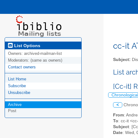
cc-it A
List Options
Owners:
archived-mailman-list
Subject:
Dis
Moderators:
(same as owners)
Contact owners
List ar
List Home
[Cc-it]
Subscribe
Unsubscribe
Chronologica
Archive
<
Chrono
Post
From
: Andre
To
: cc-it <cc
Subject
: [C
Date
: Wed, 