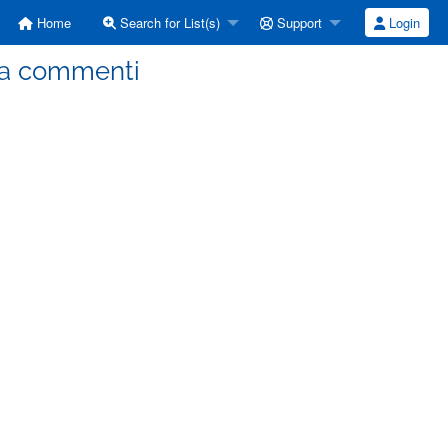
Home
Search for List(s)
Support
Login
lta commenti