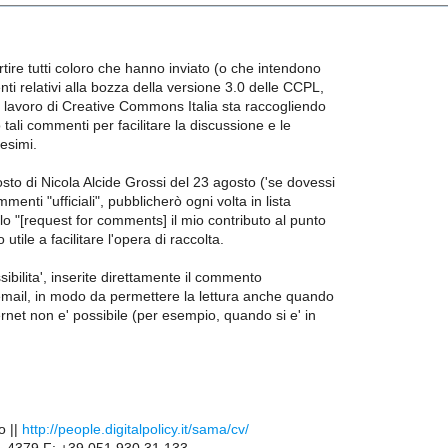
rtire tutti coloro che hanno inviato (o che intendono
ti relativi alla bozza della versione 3.0 delle CCPL,
i lavoro di Creative Commons Italia sta raccogliendo
tali commenti per facilitare la discussione e le
esimi.
sto di Nicola Alcide Grossi del 23 agosto ('se dovessi
mmenti "ufficiali", pubblicherò ogni volta in lista
olo "[request for comments] il mio contributo al punto
o utile a facilitare l'opera di raccolta.
sibilita', inserite direttamente il commento
l'email, in modo da permettere la lettura anche quando
ernet non e' possibile (per esempio, quando si e' in
o ||
http://people.digitalpolicy.it/sama/cv/