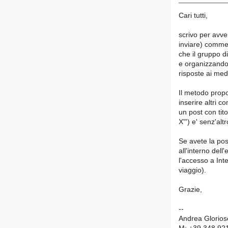
Cari tutti,
scrivo per avve
inviare) commen
che il gruppo d
e organizzando 
risposte ai med
Il metodo propo
inserire altri co
un post con tit
X"') e' senz'altr
Se avete la pos
all'interno del
l'accesso a Int
viaggio).
Grazie,
--
Andrea Glorios