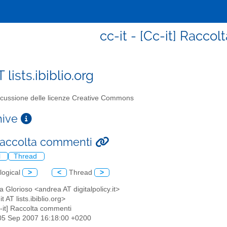
cc-it - [Cc-it] Racco
T lists.ibiblio.org
cussione delle licenze Creative Commons
chive
 Raccolta commenti
l
Thread
logical
>
<
Thread
>
a Glorioso <andrea AT digitalpolicy.it>
-it AT lists.ibiblio.org>
c-it] Raccolta commenti
05 Sep 2007 16:18:00 +0200