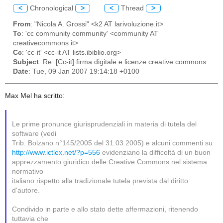
<
Chronological
>
<
Thread
>
From
: "Nicola A. Grossi" <k2 AT larivoluzione.it>
To
: 'cc community community' <community AT
creativecommons.it>
Cc
: 'cc-it' <cc-it AT lists.ibiblio.org>
Subject
: Re: [Cc-it] firma digitale e licenze creative commons
Date
: Tue, 09 Jan 2007 19:14:18 +0100
Max Mel ha scritto:
Le prime pronunce giurisprudenziali in materia di tutela del
software (vedi
Trib. Bolzano n°145/2005 del 31.03.2005) e alcuni commenti su
http://www.ictlex.net/?p=556
evidenziano la difficoltà di un buon
apprezzamento giuridico delle Creative Commons nel sistema
normativo
italiano rispetto alla tradizionale tutela prevista dal diritto
d'autore.
Condivido in parte e allo stato dette affermazioni, ritenendo
tuttavia che