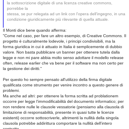
la sottoscrizione digitale di una licenza creative commons,
porrebbe la
stessa, se pur relegata ad un link con l'opera dell'ingegno, in una
condizione giuridicamente più rilevante di quella attuale.
Il Monti dice bene quando afferma:
"Come nel caso, per fare un altro esempio, di Creative Commons. Il
progetto è culturalmente lodevole, i principi condivisibili, ma la
forma giuridica in cui è attuato in Italia è semplicemente di dubbio
valore. Non basta pubblicare un banner per ottenere tutela dalla
legge e non mi pare abbia molto senso adottare il modello release
often, release earlier che va bene per il software ma non certo per
la gestione dei diritti."
Per questo ho sempre pensato all'utilizzo della firma digitale
qualificata come strumento per venire incontro a questo genere di
problemi.
Ma anche ad altri: per ottenere la forma scritta ad problationem
occorre per legge l'immodificabilità del documento informatico; per
non rendere nulle le clausole vessatorie (pensiamo alla clausola di
limitazione di responsabilità, presente in quasi tutte le licenze
esistenti) occorre sottoscriverle, altrimenti la nullità della singola
clausola potrebbe addirittura comportare la nullità dell'intero
contratto.