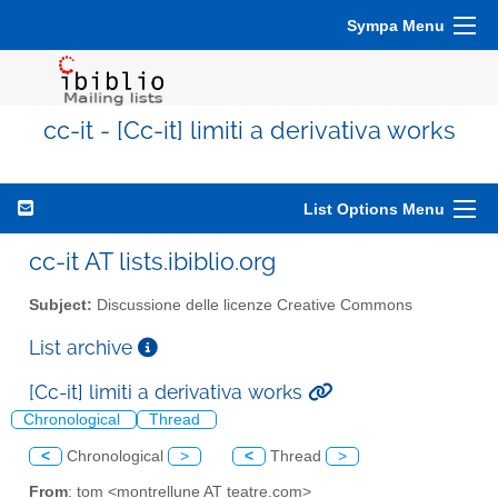
Sympa Menu
cc-it - [Cc-it] limiti a derivativa works
List Options Menu
cc-it AT lists.ibiblio.org
Subject:
Discussione delle licenze Creative Commons
List archive
[Cc-it] limiti a derivativa works
Chronological
Thread
<
Chronological
>
<
Thread
>
From
: tom <montrellune AT teatre.com>