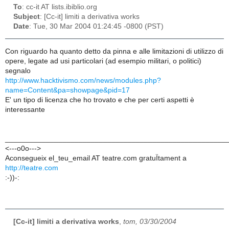
To
: cc-it AT lists.ibiblio.org
Subject
: [Cc-it] limiti a derivativa works
Date
: Tue, 30 Mar 2004 01:24:45 -0800 (PST)
Con riguardo ha quanto detto da pinna e alle limitazioni di utilizzo di
opere, legate ad usi particolari (ad esempio militari, o politici)
segnalo
http://www.hacktivismo.com/news/modules.php?
name=Content&pa=showpage&pid=17
E' un tipo di licenza che ho trovato e che per certi aspetti è
interessante
______________________________________________________
<---o0o--->
Aconsegueix el_teu_email AT teatre.com gratuÏtament a
http://teatre.com
:-))-:
[Cc-it] limiti a derivativa works
,
tom, 03/30/2004