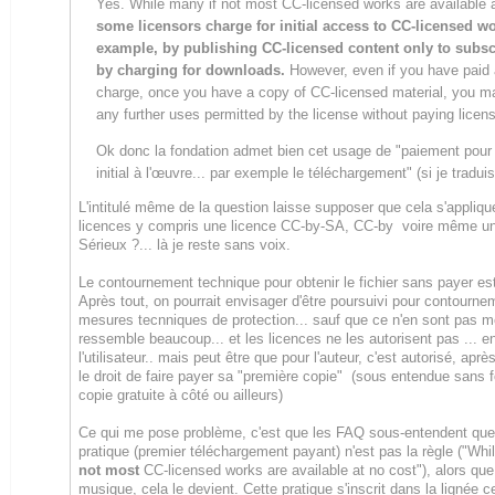
Yes. While many if not most CC-licensed works are available a
some licensors charge for initial access to CC-licensed 
example, by publishing CC-licensed content only to subsc
by charging for downloads.
However, even if you have paid
charge, once you have a copy of CC-licensed material, you 
any further uses permitted by the license without paying licens
Ok donc la fondation admet bien cet usage de "paiement pour 
initial à l'œuvre... par exemple le téléchargement" (si je traduis
L'intitulé même de la question laisse supposer que cela s'appliqu
licences y compris une licence CC-by-SA, CC-by voire même u
Sérieux ?... là je reste sans voix.
Le contournement technique pour obtenir le fichier sans payer est-
Après tout, on pourrait envisager d'être poursuivi pour contourne
mesures tecnniques de protection... sauf que ce n'en sont pas m
ressemble beaucoup... et les licences ne les autorisent pas ... e
l'utilisateur.. mais peut être que pour l'auteur, c'est autorisé, après
le droit de faire payer sa "première copie" (sous entendue sans f
copie gratuite à côté ou ailleurs)
Ce qui me pose problème, c'est que les FAQ sous-entendent que
pratique (premier téléchargement payant) n'est pas la règle ("Whi
not most
CC-licensed works are available at no cost"), alors que
musique, cela le devient. Cette pratique s'inscrit dans la lignée 