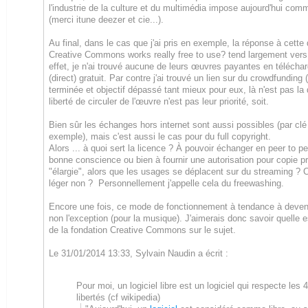
l'industrie de la culture et du multimédia impose aujourd'hui co
(merci itune deezer et cie...).
Au final, dans le cas que j'ai pris en exemple, la réponse à cette
Creative Commons works really free to use?
tend largement vers
effet, je n'ai trouvé aucune de leurs œuvres payantes en téléch
(direct) gratuit. Par contre j'ai trouvé un lien sur du crowdfundin
terminée et objectif dépassé tant mieux pour eux, là n'est pas la 
liberté de circuler de l'œuvre n'est pas leur priorité, soit.
Bien sûr les échanges hors internet sont aussi possibles (par clé
exemple), mais c'est aussi le cas pour du full copyright.
Alors ... à quoi sert la licence ? À pouvoir échanger en peer to p
bonne conscience ou bien à fournir une autorisation pour copie p
"élargie", alors que les usages se déplacent sur du streaming ? 
léger non ? Personnellement j'appelle cela du freewashing.
Encore une fois, ce mode de fonctionnement à tendance à devenir
non l'exception (pour la musique). J'aimerais donc savoir quelle e
de la fondation Creative Commons sur le sujet.
Le 31/01/2014 13:33, Sylvain Naudin a écrit :
Pour moi, un logiciel libre est un logiciel qui respecte les 
libertés (cf wikipedia)