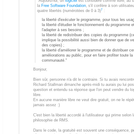
"Aujourd'hui, un
logiciel
est considéré comme libre, au 
la
Free Software Foundation
, s'il confère à son utilisate
7
quatre libertés (numérotées de 0 à 3)
:
la liberté d'exécuter le programme, pour tous les usa
la liberté d'étudier le fonctionnement du programme e
l'adapter à ses besoins ;
la liberté de redistribuer des copies du programme (c
implique la possibilité aussi bien de donner que de v
des copies) ;
la liberté d'améliorer le programme et de distribuer ce
améliorations au public, pour en faire profiter toute la
communauté."
Bonjour,
Bien sûr, personne n'a dit le contraire. Si tu avais rencontr
Richard Stallman dimanche après-midi tu aurais pu lui pos
question et entendu sa réponse que l'on peut vendre du log
libre.
En aucune manière libre ne veut dire gratuit, on ne le répè
jamais assez :)
C'est bien la liberté accordé à l'utilisateur qui prime selon l
philosophie de RMS.
Dans le code, la gratuité est souvent une conséquence, p