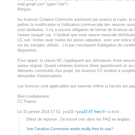
mail.gmail.com" type="cite">
Bonjour,
les licences Creative Commons autorisent par avance la copie, la re
parfois la modification et l'utilisation commerciale des oeuvres auxq
sont attribuées, il n'y a aucune obligation de format de livraison de 
l'auteur (auquel cas, il faudrait que toute oeuvre musicale distribué
CC soit livrées avec toutes les pistes séparées, avec une notice d'
sur les samples utilisés...) ni par conséquent d'obligation de condi
disposition.
Pour rappel, la clause NC s'appliquent aux utilisateurs d'une oeuvr
auteur original. Quand certaines licences libres garantissent un ac
éléments constitutifs d'un projet, les licences CC tendent à simplifi
demandes d'autorisations.
Les licences sont applicables aux oeuvres même si l'accès est pay
Bien cordialement,
CC France
Le 31 janvier 2014 17:52, yza33
<
yza33 AT free.fr
>
a écrit :
Début de réponse. J'ai trouvé ceci dans les FAQ en anglais :
"Are Creative Commons works really free to use?