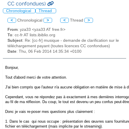
CC confondues)
Chronological
Thread
<
Chronological
>
<
Thread
>
From
: yza33 <yza33 AT free.fr>
To
: cc-fr AT lists.ibiblio.org
Subject
: Re: [cc-fr] musique - demande de clarification sur le
téléchargement payant (toutes licences CC confondues)
Date
: Thu, 06 Feb 2014 14:35:34 +0100
Bonjour,
Tout d'abord merci de votre attention.
J'ai bien compris que l'auteur n'a aucune obligation en matière de mise à d
Cependant, vous ne répondez pas à exactement à mes dernières interroga
au fil de ma réflexion. Du coup, le tout est devenu un peu confus peut-être
Donc je vais re-poser mes questions plus clairement :
1. Dans le cas qui nous occupe : présentation des œuvres sans fourniture 
fichier en téléchargement (mais implicite par le streaming).