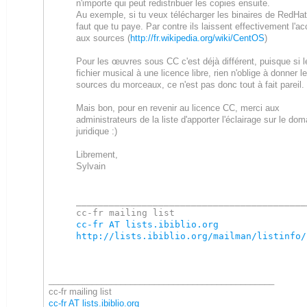
n'importe qui peut redistribuer les copies ensuite.
Au exemple, si tu veux télécharger les binaires de RedHat,
faut que tu paye. Par contre ils laissent effectivement l'a
aux sources (
http://fr.wikipedia.org/wiki/CentOS
)
Pour les œuvres sous CC c'est déjà différent, puisque si l
fichier musical à une licence libre, rien n'oblige à donner l
sources du morceaux, ce n'est pas donc tout à fait pareil.
Mais bon, pour en revenir au licence CC, merci aux
administrateurs de la liste d'apporter l'éclairage sur le do
juridique :)
Librement,
Sylvain
___________________________________________
cc-fr AT lists.ibiblio.org
http://lists.ibiblio.org/mailman/listinfo/
_______________________________________________
cc-fr mailing list
cc-fr AT lists.ibiblio.org