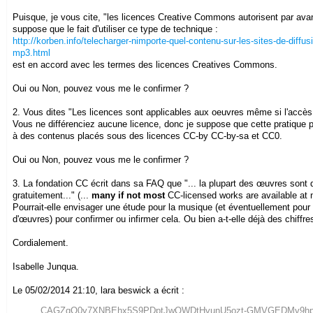
Puisque, je vous cite, "les licences Creative Commons autorisent par avanc
suppose que le fait d'utiliser ce type de technique :
http://korben.info/telecharger-nimporte-quel-contenu-sur-les-sites-de-diffus
mp3.html
est en accord avec les termes des licences Creatives Commons.
Oui ou Non, pouvez vous me le confirmer ?
2. Vous dites "Les licences sont applicables aux oeuvres même si l'accès
Vous ne différenciez aucune licence, donc je suppose que cette pratique p
à des contenus placés sous des licences CC-by CC-by-sa et CC0.
Oui ou Non, pouvez vous me le confirmer ?
3. La fondation CC écrit dans sa FAQ que "... la plupart des œuvres sont 
gratuitement..." (...
many if not most
CC-licensed works are available at no
Pourrait-elle envisager une étude pour la musique (et éventuellement pour
d'œuvres) pour confirmer ou infirmer cela. Ou bien a-t-elle déjà des chiffre
Cordialement.
Isabelle Junqua.
Le 05/02/2014 21:10, lara beswick a écrit :
CAGZqQ0y7XNBEhx5S9PDptJwQWDtHvunU5ozt-GMVGEDMy9hp