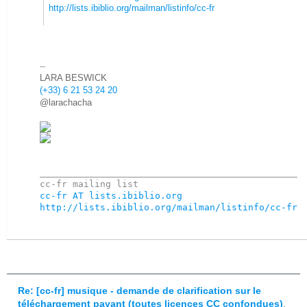
http://lists.ibiblio.org/mailman/listinfo/cc-fr
--
LARA BESWICK
(+33) 6 21 53 24 20
@larachacha
_______________________________________________

cc-fr AT lists.ibiblio.org
http://lists.ibiblio.org/mailman/listinfo/cc-fr
Re: [cc-fr] musique - demande de clarification sur le
téléchargement payant (toutes licences CC confondues)
,