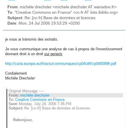
From
: michèle drechsler <michele.drechsler AT wanadoo.fr>
To
: "Creative Commons en France" <cc-fr AT lists.ibiblio.org>
Subject
: Re: [cc-fr] Base de données et licences
Date
: Mon, 24 Jul 2006 19:53:29 +0200
je vous ai transmis des extraits.
Je vous communique une analyse de cas à propos de l'investissement
donnant droit à un droit
sui generis
http://curia.europa.eu/fr/actu/communiques/cp04/aff/cp040089fr.pdf
Cordialement
Michèle Drechsler
Original Message -----
From:
michèle drechsler
To:
Creative Commons en France
Sent:
Monday, July 24, 2006 7:35 PM
Subject:
Re: [cc-fr] Base de données et licences
Rebonjour,