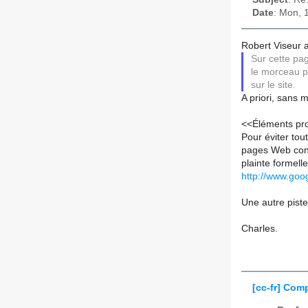
Date
: Mon, 
Robert Viseur a 
Sur cette p
le morceau p
sur le site.
A priori, sans 
<<Éléments pro
Pour éviter tou
pages Web cont
plainte formell
http://www.goo
Une autre piste
Charles.
[cc-fr] Com