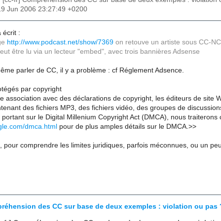
19 Jun 2006 23:27:49 +0200
écrit :
age
http://www.podcast.net/show/7369
on retouve un artiste sous CC-NC
eut être lu via un lecteur "embed", avec trois bannières Adsense
même parler de CC, il y a problème : cf Réglement Adsence.
tégés par copyright
te association avec des déclarations de copyright, les éditeurs de sit
enant des fichiers MP3, des fichiers vidéo, des groupes de discussion
e portant sur le Digital Millenium Copyright Act (DMCA), nous traiteron
gle.com/dmca.html
pour de plus amples détails sur le DMCA.>>
, pour comprendre les limites juridiques, parfois méconnues, ou un peu 
préhension des CC sur base de deux exemples : violation ou pas 