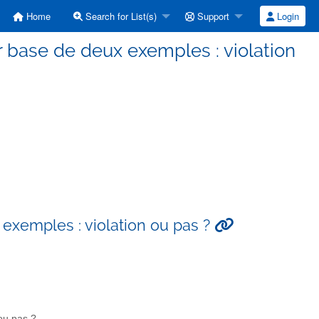
Home
Search for List(s)
Support
Login
r base de deux exemples : violation
exemples : violation ou pas ?
ou pas ?