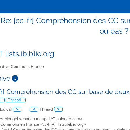
- Re: [cc-fr] Compréhension des CC su
ou pas ?
T lists.ibiblio.org
ative Commons France
chive
-fr] Compréhension des CC sur base de deux 
l
Thread
logical
>
<
Thread
>
les Mougel <charles.mougel AT spinodo.com>
 Commons en France <cc-fr AT lists.ibiblio.org>
: [cc-fr] Compréhension des CC sur base de deux exemples : violation 