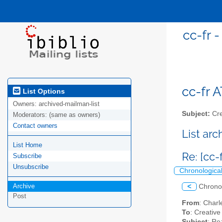
cc-fr 
cc-fr A
List Options
Owners:
archived-mailman-list
Subject:
Cre
Moderators:
(same as owners)
Contact owners
List ar
List Home
Re: [cc
Subscribe
Unsubscribe
Chronologica
Archive
<
Chrono
Post
From
: Char
To
: Creative
Subject
: Re