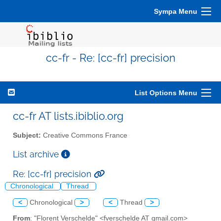
Sympa Menu
cc-fr - Re: [cc-fr] precision
List Options Menu
cc-fr AT lists.ibiblio.org
Subject:
Creative Commons France
List archive
Re: [cc-fr] precision
Chronological
Thread
<
Chronological
>
<
Thread
>
From
: "Florent Verschelde" <fverschelde AT gmail.com>