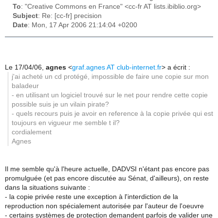
To
: "Creative Commons en France" <cc-fr AT lists.ibiblio.org>
Subject
: Re: [cc-fr] precision
Date
: Mon, 17 Apr 2006 21:14:04 +0200
Le 17/04/06,
agnes
<
graf.agnes AT club-internet.fr
> a écrit :
j'ai acheté un cd protégé, impossible de faire une copie sur mon
baladeur
- en utilisant un logiciel trouvé sur le net pour rendre cette copie
possible suis je un vilain pirate?
- quels recours puis je avoir en reference à la copie privée qui est
toujours en vigueur me semble t il?
cordialement
Agnes
Il me semble qu'à l'heure actuelle, DADVSI n'étant pas encore pas
promulguée (et pas encore discutée au Sénat, d'ailleurs), on reste
dans la situations suivante :
- la copie privée reste une exception à l'interdiction de la
reproduction non spécialement autorisée par l'auteur de l'oeuvre
- certains systèmes de protection demandent parfois de valider une