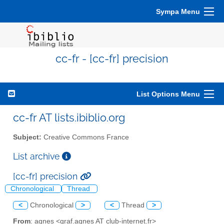
Sympa Menu
cc-fr - [cc-fr] precision
List Options Menu
cc-fr AT lists.ibiblio.org
Subject:
Creative Commons France
List archive
[cc-fr] precision
Chronological
Thread
<
Chronological
>
<
Thread
>
From
: agnes <graf.agnes AT club-internet.fr>