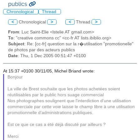
publics
Chronological
Thread
<
Chronological
>
<
Thread
>
From
: Luc Saint-Elie <lstelie AT gmail.com>
To
: "creative commons cc" <cc-fr AT lists.ibiblio.org>
Subject
: Re: [cc-fr] question sur la r�utilisation "promotionelle"
de photos par des acteurs publics
Date
: Thu, 1 Dec 2005 00:51:47 +0100
At 15:37 +0100 30/11/05, Michel Briand wrote:
Bonjour
La ville de Brest souhaite que les photos achetées soient
réutilisables par le public hors suage commercial
Nos photographes soulignent que l'interdiction d'une utilisation
commerciale par cette voie laisse le champ libre à une utilisation
promotionnelle d'administrations publiques.
Est ce que ce cas a été déjà discuté par ailleurs ?
Merci