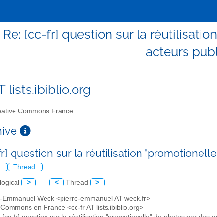
- Re: [cc-fr] question sur la réutilisat
acteurs publ
T lists.ibiblio.org
ative Commons France
chive
fr] question sur la réutilisation "promotionel
l
Thread
logical
>
<
Thread
>
re-Emmanuel Weck <pierre-emmanuel AT weck.fr>
 Commons en France <cc-fr AT lists.ibiblio.org>
: [cc-fr] question sur la réutilisation "promotionelle" de photos par des a