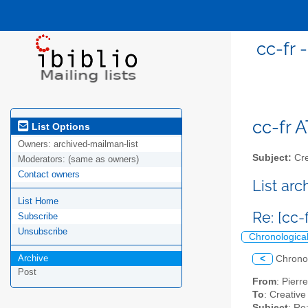
cc-fr 
cc-fr A
List Options
Owners:
archived-mailman-list
Subject:
Cre
Moderators:
(same as owners)
Contact owners
List ar
List Home
Re: [cc-
Subscribe
Unsubscribe
Chronologica
Archive
<
Chrono
Post
From
: Pier
To
: Creative
Subject
: Re