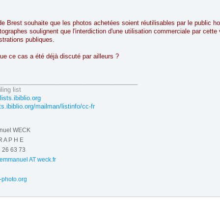
 de Brest souhaite que les photos achetées soient réutilisables par le public 
ographes soulignent que l'interdiction d'une utilisation commerciale par cette 
strations publiques.
ue ce cas a été déjà discuté par ailleurs ?
________________________________________
ling list
lists.ibiblio.org
sts.ibiblio.org/mailman/listinfo/cc-fr
anuel WECK
R A P H E
6 26 63 73
e-emmanuel AT weck.fr
-photo.org