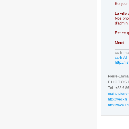
Bonjour
La ville
Nos phot
d'admini
Est ce q
Merci
_______
cc-fr mai
cc-fr AT 
http://li
Pierre-Emm
P H O T O G 
Tél : +33 6 8
mailto:pierr
http://weck.fr
http://www.1d