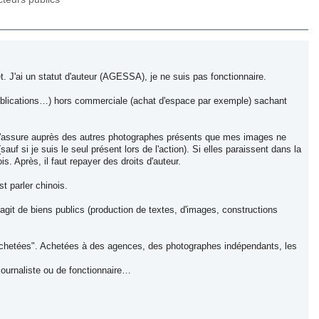
et. J'ai un statut d'auteur (AGESSA), je ne suis pas fonctionnaire.
, publications…) hors commerciale (achat d'espace par exemple) sachant
 m'assure auprès des autres photographes présents que mes images ne
uf si je suis le seul présent lors de l'action). Si elles paraissent dans la
s. Après, il faut repayer des droits d'auteur.
t parler chinois.
'agit de biens publics (production de textes, d'images, constructions
s achetées". Achetées à des agences, des photographes indépendants, les
 journaliste ou de fonctionnaire…