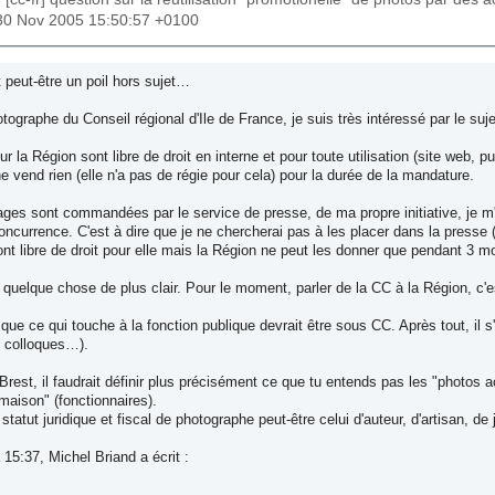
30 Nov 2005 15:50:57 +0100
 peut-être un poil hors sujet…
tographe du Conseil régional d'Ile de France, je suis très intéressé par le suj
 la Région sont libre de droit en interne et pour toute utilisation (site web
e vend rien (elle n'a pas de régie pour cela) pour la durée de la mandature.
ages sont commandées par le service de presse, de ma propre initiative, je
oncurrence. C'est à dire que je ne chercherai pas à les placer dans la presse (sa
ont libre de droit pour elle mais la Région ne peut les donner que pendant 3 moi
 quelque chose de plus clair. Pour le moment, parler de la CC à la Région, c'es
 que ce qui touche à la fonction publique devrait être sous CC. Après tout, il s
, colloques…).
Brest, il faudrait définir plus précisément ce que tu entends pas les "photo
aison" (fonctionnaires).
statut juridique et fiscal de photographe peut-être celui d'auteur, d'artisan, de
 15:37, Michel Briand a écrit :