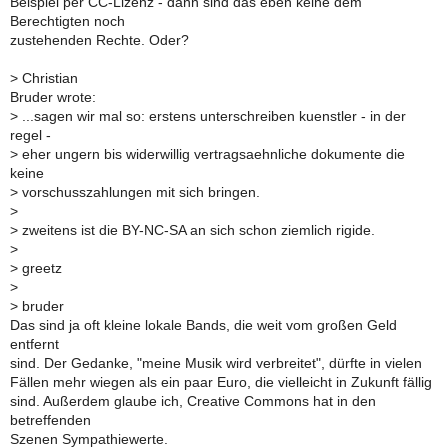
Beispiel per CC-Lizenz - dann sind das eben keine dem
Berechtigten noch
zustehenden Rechte. Oder?
>
Christian
Bruder wrote:
>
...sagen wir mal so: erstens unterschreiben kuenstler - in der
regel -
>
eher ungern bis widerwillig vertragsaehnliche dokumente die
keine
>
vorschusszahlungen mit sich bringen.
>
>
zweitens ist die BY-NC-SA an sich schon ziemlich rigide.
>
>
greetz
>
>
bruder
Das sind ja oft kleine lokale Bands, die weit vom großen Geld
entfernt
sind. Der Gedanke, "meine Musik wird verbreitet", dürfte in vielen
Fällen mehr wiegen als ein paar Euro, die vielleicht in Zukunft fällig
sind. Außerdem glaube ich, Creative Commons hat in den
betreffenden
Szenen Sympathiewerte.