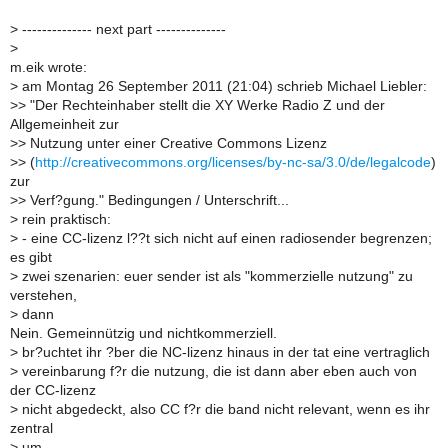
>
-------------- next part --------------
>
m.eik wrote:
>
am Montag 26 September 2011 (21:04) schrieb Michael Liebler:
>
> "Der Rechteinhaber stellt die XY Werke Radio Z und der
Allgemeinheit zur
>
> Nutzung unter einer Creative Commons Lizenz
>
> (
http://creativecommons.org/licenses/by-nc-sa/3.0/de/legalcode
)
zur
>
> Verf?gung." Bedingungen / Unterschrift...
>
rein praktisch:
>
- eine CC-lizenz l??t sich nicht auf einen radiosender begrenzen;
es gibt
>
zwei szenarien: euer sender ist als "kommerzielle nutzung" zu
verstehen,
>
dann
Nein. Gemeinnützig und nichtkommerziell.
>
br?uchtet ihr ?ber die NC-lizenz hinaus in der tat eine vertraglich
>
vereinbarung f?r die nutzung, die ist dann aber eben auch von
der CC-lizenz
>
nicht abgedeckt, also CC f?r die band nicht relevant, wenn es ihr
zentral
>
um