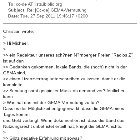
To
: cc-de AT lists.ibiblio.org
Subject
: Re: [Cc-de] GEMA-Vermutung
Date
: Tue, 27 Sep 2011 19:46:17 +0200
Christian wrote:
>
>
Hi Michael,
>
>
> ein Redakteur unseres sch?nen N?rnberger Freien "Radios Z"
ist auf den
>
> Gedanken gekommen, lokale Bands, die (noch) nicht in der
GEMA sind,
>
> einen Lizenzvertrag unterschreiben zu lassen, damit er die
komplette
>
> Sendung samt gespielter Musik on demand ver?ffentlichen
kann.
>
Was hat das mit der GEMA-Vermutung zu tun?
Dass es der Möglichkeit entgegenwirkt, dass die GEMA eines
Tages kommt
und Geld verlangt. Wenn dokumentiert ist, dass die Band das
Nutzungsrecht unbefristet erteilt hat, kriegt die GEMA nichts.
>
>
> Gibts negative Erfahrung mit sowas?