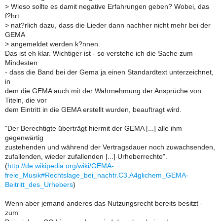
>
Wieso sollte es damit negative Erfahrungen geben? Wobei, das
f?hrt
>
nat?rlich dazu, dass die Lieder dann nachher nicht mehr bei der
GEMA
>
angemeldet werden k?nnen.
Das ist eh klar. Wichtiger ist - so verstehe ich die Sache zum
Mindesten
- dass die Band bei der Gema ja einen Standardtext unterzeichnet,
in
dem die GEMA auch mit der Wahrnehmung der Ansprüche von
Titeln, die vor
dem Eintritt in die GEMA erstellt wurden, beauftragt wird.
"Der Berechtigte überträgt hiermit der GEMA [...] alle ihm
gegenwärtig
zustehenden und während der Vertragsdauer noch zuwachsenden,
zufallenden, wieder zufallenden [...] Urheberrechte".
(
http://de.wikipedia.org/wiki/GEMA-
freie_Musik#Rechtslage_bei_nachtr.C3.A4glichem_GEMA-
Beitritt_des_Urhebers
)
Wenn aber jemand anderes das Nutzungsrecht bereits besitzt -
zum