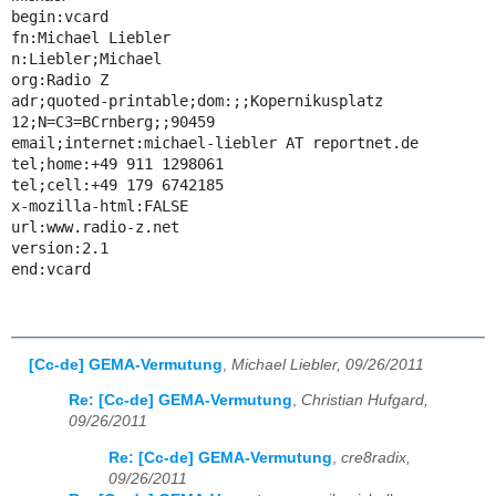
begin:vcard

fn:Michael Liebler

n:Liebler;Michael

org:Radio Z

adr;quoted-printable;dom:;;Kopernikusplatz 
12;N=C3=BCrnberg;;90459

email;internet:michael-liebler AT reportnet.de

tel;home:+49 911 1298061

tel;cell:+49 179 6742185

x-mozilla-html:FALSE

url:www.radio-z.net

version:2.1

end:vcard

[Cc-de] GEMA-Vermutung
,
Michael Liebler, 09/26/2011
Re: [Cc-de] GEMA-Vermutung
,
Christian Hufgard,
09/26/2011
Re: [Cc-de] GEMA-Vermutung
,
cre8radix,
09/26/2011