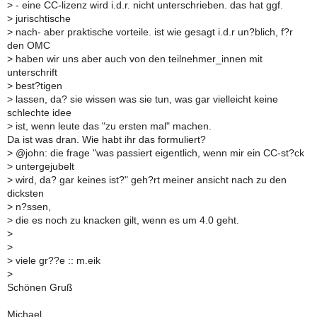
>
- eine CC-lizenz wird i.d.r. nicht unterschrieben. das hat ggf.
>
jurischtische
>
nach- aber praktische vorteile. ist wie gesagt i.d.r un?blich, f?r
den OMC
>
haben wir uns aber auch von den teilnehmer_innen mit
unterschrift
>
best?tigen
>
lassen, da? sie wissen was sie tun, was gar vielleicht keine
schlechte idee
>
ist, wenn leute das "zu ersten mal" machen.
Da ist was dran. Wie habt ihr das formuliert?
>
@john: die frage "was passiert eigentlich, wenn mir ein CC-st?ck
>
untergejubelt
>
wird, da? gar keines ist?" geh?rt meiner ansicht nach zu den
dicksten
>
n?ssen,
>
die es noch zu knacken gilt, wenn es um 4.0 geht.
>
>
>
viele gr??e :: m.eik
>
Schönen Gruß
Michael