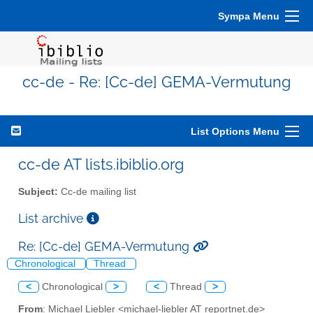
Sympa Menu
cc-de - Re: [Cc-de] GEMA-Vermutung
List Options Menu
cc-de AT lists.ibiblio.org
Subject:
Cc-de mailing list
List archive
Re: [Cc-de] GEMA-Vermutung
Chronological
Thread
<
Chronological
>
<
Thread
>
From
: Michael Liebler <michael-liebler AT reportnet.de>