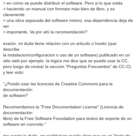
>
en cómo se puede distribuir el software. Pero si lo que estás
>
haciendo un manual con formato más bien de libro, y es
claramente
>
una obra separada del software mismo, esa dependencia deja de
ser
>
importante. Va por ahí la recomendación?
exacto. mi duda tiene relacion con un articulo o howto (que
describe
la instalacion/configuracion o uso de un software) publicado en un
sitio web por ejemplo. la logica me dice que se puede usar la CC,
pero luego de revisar la seccion "Preguntas Frecuentes" de CC-CL
y leer esto:
"¿Puedo usar las licencias de Creative Commons para la
documentación
de software?
Recomendamos la "Free Documentation License" (Licencia de
documentación
libre) de la Free Software Foundation para textos de soporte de un
software en concreto."
me surgio la duda. en realidad no queda claro que es un "texto de