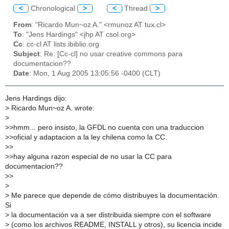
<
Chronological
>
<
Thread
>
From
: "Ricardo Mun~oz A." <rmunoz AT tux.cl>
To
: "Jens Hardings" <jhp AT csol.org>
Cc
: cc-cl AT lists.ibiblio.org
Subject
: Re: [Cc-cl] no usar creative commons para
documentacion??
Date
: Mon, 1 Aug 2005 13:05:56 -0400 (CLT)
Jens Hardings dijo:
>
Ricardo Mun~oz A. wrote:
>
>
>hmm... pero insisto, la GFDL no cuenta con una traduccion
>
>oficial y adaptacion a la ley chilena como la CC.
>
>
>
>hay alguna razon especial de no usar la CC para
documentacion??
>
>
>
>
Me parece que depende de cómo distribuyes la documentación.
Si
>
la documentación va a ser distribuida siempre con el software
>
(como los archivos README, INSTALL y otros), su licencia incide