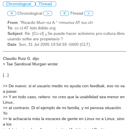
Chronological
Thread
<
Chronological
>
<
Thread
>
From
: "Ricardo Mun~oz A." <rmunoz AT tux.cl>
To
: cc-cl AT lists.ibiblio.org
Subject
: Re: [Cc-cl] ¿Se puede hacer activismo pro-cultura libre
usando softw are propietario ?
Date
: Sun, 31 Jul 2005 19:54:59 -0400 (CLT)
Claudio Ruiz G. dijo:
>
Tae Sandoval Murgan wrote:
[...]
>
> De nuevo: si el usuario medio no ayuda con feedbak, eso no va
a pasar.
>
> Y en todo caso, reitero: no creo que la usabilidad sea menor en
Linux,
>
> al contrario. Di el ejemplo de mi familia, y mi penosa situación.
Yo
>
> le achacaría más la escaces de gente en Linux no a Linux, sino
a los