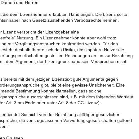
 Damen und Herren
nt die dem Lizenznehmer erlaubten Handlungen. Die Lizenz sollte
htsinhaber nach Gesetz zustehenden Verbotsrechte nennen.
er Lizenz verspricht der Lizenzgeber eine
enfreie" Nutzung. Ein Lizenznehmer könnte aber wohl trotz
ng mit Vergütungsansprüchen konfrontiert werden. Für den
esteht deshalb theoretisch das Risiko, dass spätere Nutzer die
rtungsgesellschaften gestellten Rechnungen an ihn zur Bezahlung
(mit dem Argument, der Lizenzgeber habe sein Versprechen nicht
 bereits mit dem jetzigen Lizenztext gute Argumente gegen
rderungsansprüche gibt, bleibt eine gewisse Unsicherheit. Eine
mende Bestimmung könnte klarstellen, dass solche
sansprüche ausgeschlossen sind, z.B. mit dem folgenden Wortlaut
er Art. 3 am Ende oder unter Art. 8 der CC-Lizenz):
entbindet Sie nicht von der Bezahlung allfälliger gesetzlicher
sprüche, die von zugelassenen Verwertungsgesellschaften geltend
den."
hen Grüssen