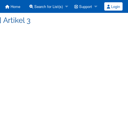
Home
Search for List(s)
Support
Login
 Artikel 3