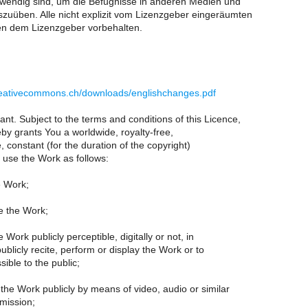
wendig sind, um die Befugnisse in anderen Medien und
uüben. Alle nicht explizit vom Lizenzgeber eingeräumten
en dem Lizenzgeber vorbehalten.
reativecommons.ch/downloads/englishchanges.pdf
nt. Subject to the terms and conditions of this Licence,
by grants You a worldwide, royalty-free,
 constant (for the duration of the copyright)
 use the Work as follows:
e Work;
te the Work;
 Work publicly perceptible, digitally or not, in
publicly recite, perform or display the Work or to
ible to the public;
the Work publicly by means of video, audio or similar
mission;