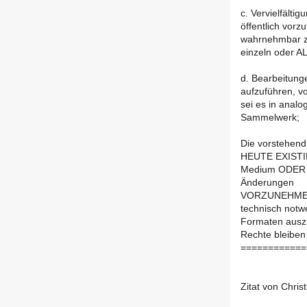
c. Vervielfälti
öffentlich vor
wahrnehmbar zu
einzeln oder 
d. Bearbeitunge
aufzuführen, 
sei es in analo
Sammelwerk;
Die vorstehend 
HEUTE EXIST
Medium ODER 
Änderungen
VORZUNEHMEN
technisch notw
Formaten auszu
Rechte bleiben
============
Zitat von Chris