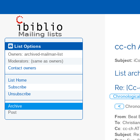
cc-ch A
List Options
Owners:
archived-mailman-list
Subject:
iCo
Moderators:
(same as owners)
Contact owners
List ar
List Home
Re: [Cc-
Subscribe
Unsubscribe
Chronologica
Archive
<
Chrono
Post
From
: Beat
To
: Christia
Cc
: cc-ch AT 
Subject
: Re: