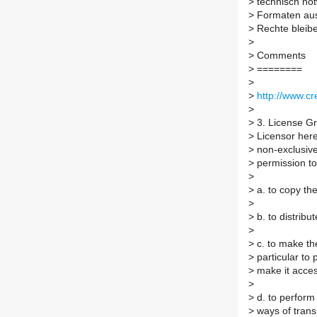
>
technisch not
>
Formaten ausz
>
Rechte bleib
>
>
Comments
>
========
>
>
http://www.c
>
>
3. License Gra
>
Licensor here
>
non-exclusive,
>
permission to
>
>
a. to copy th
>
>
b. to distribu
>
>
c. to make the
>
particular to 
>
make it access
>
>
d. to perform 
>
ways of trans