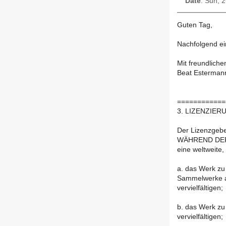
Date
: Sun, 
Guten Tag,
Nachfolgend ei
Mit freundlich
Beat Esterman
============
3. LIZENZIER
Der Lizenzgebe
WÄHREND DE
eine weltweite,
a. das Werk zu 
Sammelwerke 
vervielfältigen;
b. das Werk zu
vervielfältigen;