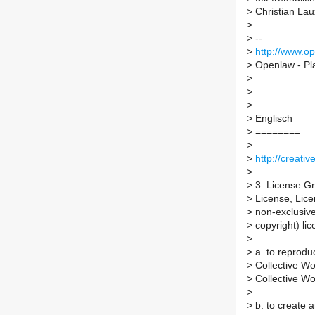
>
Christian Lau
>
>
--
>
http://www.o
>
Openlaw - Pla
>
>
>
>
Englisch
>
========
>
>
http://creati
>
>
3. License Gra
>
License, Lice
>
non-exclusive,
>
copyright) lic
>
>
a. to reprodu
>
Collective Wo
>
Collective Wo
>
>
b. to create 