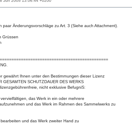
26 Jun 2005 13:06:44 +0200
n paar Änderungsvorschläge zu Art. 3 (Siehe auch Attachment).
en Grüssen
n
==============================================
UNG.
r gewährt Ihnen unter den Bestimmungen dieser Lizenz
R GESAMTEN SCHUTZDAUER DES WERKS
 lizenzgebührenfreie, nicht exklusive BefugniS:
vervielfältigen, das Werk in ein oder mehrere
aufzunehmen und das Werk im Rahmen des Sammelwerks zu
 bearbeiten und das Werk zweiter Hand zu