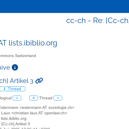
cc-ch - Re: [Cc-ch]
T lists.ibiblio.org
mmons Switzerland
chive
ch] Artikel 3
l
Thread
logical
>
<
Thread
>
 Estermann <estermann AT soziologie.ch>
n Laux <christian.laux AT openlaw.ch>
lists.ibiblio.org
 [Cc-ch] Artikel 3