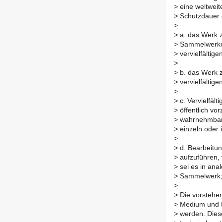
>
eine weltweite
>
Schutzdauer 
>
>
a. das Werk z
>
Sammelwerke
>
vervielfältige
>
>
b. das Werk z
>
vervielfältige
>
>
c. Vervielfäl
>
öffentlich vo
>
wahrnehmbar z
>
einzeln oder
>
>
d. Bearbeitun
>
aufzuführen,
>
sei es in anal
>
Sammelwerk
>
>
Die vorstehen
>
Medium und Fo
>
werden. Diese