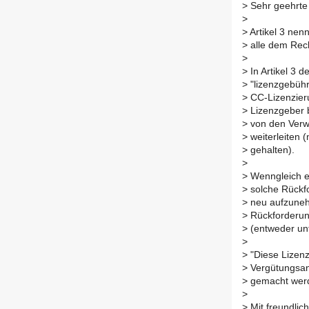
>
Sehr geehrte
>
>
Artikel 3 nen
>
alle dem Rec
>
>
In Artikel 3 d
>
"lizenzgebühr
>
CC-Lizenzieru
>
Lizenzgeber b
>
von den Verwe
>
weiterleiten 
>
gehalten).
>
>
Wenngleich es
>
solche Rückfo
>
neu aufzuneh
>
Rückforderung
>
(entweder unt
>
>
"Diese Lizenz 
>
Vergütungsan
>
gemacht wer
>
>
Mit freundlic