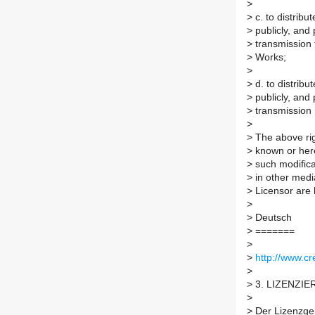
>
>
c. to distribu
>
publicly, and 
>
transmission 
>
Works;
>
>
d. to distribu
>
publicly, and 
>
transmission 
>
>
The above rig
>
known or here
>
such modificat
>
in other media
>
Licensor are 
>
>
Deutsch
>
=======
>
>
http://www.c
>
>
3. LIZENZIE
>
>
Der Lizenzge