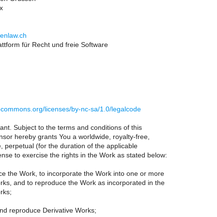
x
penlaw.ch
ttform für Recht und freie Software
vecommons.org/licenses/by-nc-sa/1.0/legalcode
nt. Subject to the terms and conditions of this
nsor hereby grants You a worldwide, royalty-free,
 perpetual (for the duration of the applicable
ense to exercise the rights in the Work as stated below:
ce the Work, to incorporate the Work into one or more
rks, and to reproduce the Work as incorporated in the
rks;
and reproduce Derivative Works;