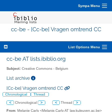
Sympa Menu
cc-be - [Cc-be] Vragen omtrend CC
List Options Menu
cc-be AT lists.ibiblio.org
Subject:
Creative Commons - Belgium
List archive
[Cc-be] Vragen omtrend CC
Chronological
Thread
<
Chronological
>
<
Thread
>
From
: Melanie Carly <Melanie.Carly AT law.kuleuven.ac.be>