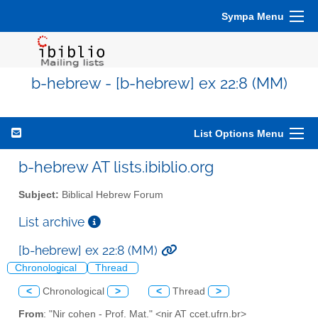
Sympa Menu
b-hebrew - [b-hebrew] ex 22:8 (MM)
List Options Menu
b-hebrew AT lists.ibiblio.org
Subject:
Biblical Hebrew Forum
List archive
[b-hebrew] ex 22:8 (MM)
Chronological
Thread
<
Chronological
>
<
Thread
>
From
: "Nir cohen - Prof. Mat." <nir AT ccet.ufrn.br>