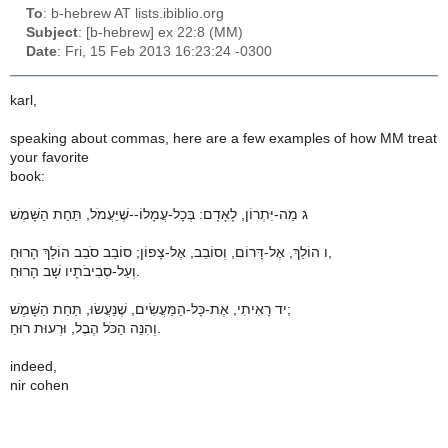
To
: b-hebrew AT lists.ibiblio.org
Subject
: [b-hebrew] ex 22:8 (MM)
Date
: Fri, 15 Feb 2013 16:23:24 -0300
karl,
speaking about commas, here are a few examples of how MM treat
your favorite
book:
ג מַה-יִּתְרוֹן, לָאָדָם: בְּכָל-עֲמָלוֹ--שֶׁיַּעֲמֹל, תַּחַת הַשָּׁמֶשׁ
ו הוֹלֵךְ, אֶל-דָּרוֹם, וְסוֹבֵב, אֶל-צָפוֹן; סוֹבֵב סֹבֵב הוֹלֵךְ הָרוּחַ,
וְעַל-סְבִיבֹתָיו שָׁב הָרוּחַ.
יד רָאִיתִי, אֶת-כָּל-הַמַּעֲשִׂים, שֶׁנַּעֲשׂוּ, תַּחַת הַשָּׁמֶשׁ;
וְהִנֵּה הַכֹּל הֶבֶל, וּרְעוּת רוּחַ.
indeed,
nir cohen