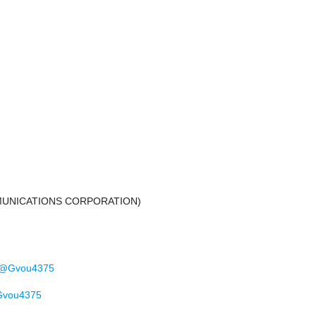
TIONS CORPORATION)
M@Gvou4375
Gvou4375