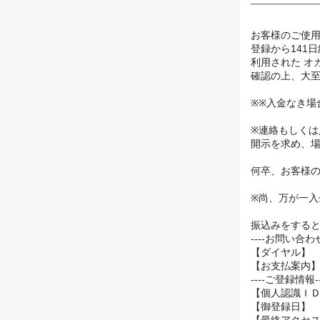
★★「
お客様のご使
登録から141
利用された オ
確認の上、大
※※入金なき
※連絡もしく
開示を求め、
何卒、お客様
※尚、万が一入
振込みをすると
----お問い合わせ先--
【ダイヤル】 0
【お支払案内
----ご登録情報------
【個人認識ＩＤ番
【御登録日】 20