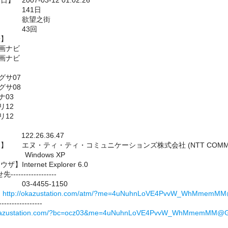
2007-03-12 01:02:26
】 141日
ル】 欲望之街
】 43回
歴】
 動画ナビ
 動画ナビ
 チグサ07
 チグサ08
ルナ03
ユリ12
ユリ12
122.26.36.47
 エヌ・ティ・ティ・コミュニケーションズ株式会社 (NTT COMMUNICA
 Windows XP
nternet Explorer 6.0
----------------
3-4455-1150
】
http://okazustation.com/atm/?me=4uNuhnLoVE4PvvW_WhMmemM
-----------------
okazustation.com/?bc=ocz03&me=4uNuhnLoVE4PvvW_WhMmemMM@