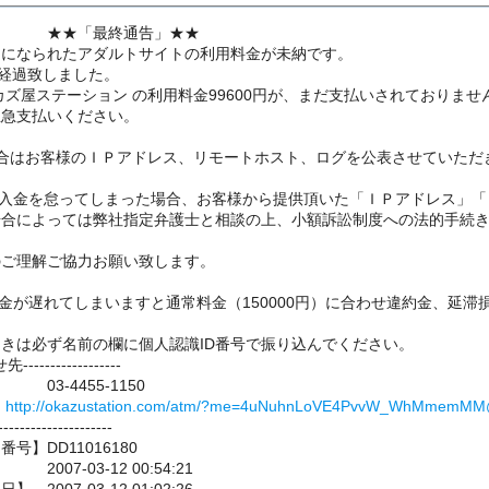
最終通告」★★
用になられたアダルトサイトの利用料金が未納です。
日経過致しました。
カズ屋ステーション の利用料金99600円が、まだ支払いされておりませ
至急支払いください。
場合はお客様のＩＰアドレス、リモートホスト、ログを公表させていただ
は入金を怠ってしまった場合、お客様から提供頂いた「ＩＰアドレス」「
場合によっては弊社指定弁護士と相談の上、小額訴訟制度への法的手続
のご理解ご協力お願い致します。
金が遅れてしまいますと通常料金（150000円）に合わせ違約金、延
きは必ず名前の欄に個人認識ID番号で振り込んでください。
----------------
3-4455-1150
】
http://okazustation.com/atm/?me=4uNuhnLoVE4PvvW_WhMmemM
----------------
号】DD11016180
07-03-12 00:54:21