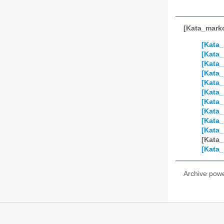
[Kata_m
[Ka
[Ka
[Ka
[Ka
[Ka
[Ka
[Ka
[Ka
[Ka
[Ka
[Ka
[Ka
Archive pow