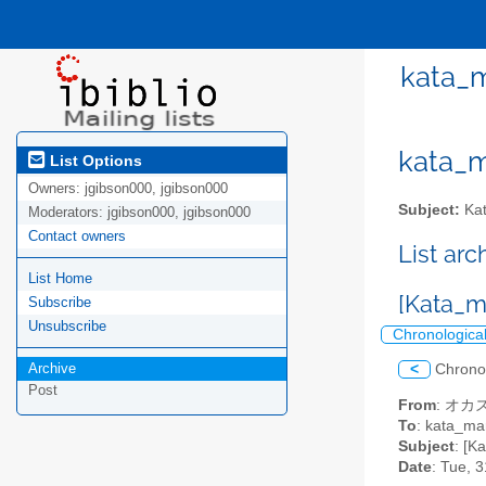
kata
kata_ma
List Options
Owners:
jgibson000, jgibson000
Subject:
Kat
Moderators:
jgibson000, jgibson000
Contact owners
List ar
List Home
[Kat
Subscribe
Unsubscribe
Chronologica
Archive
<
Chrono
Post
From
: オカズ
To
: kata_mar
Subject
: 
Date
: Tue, 