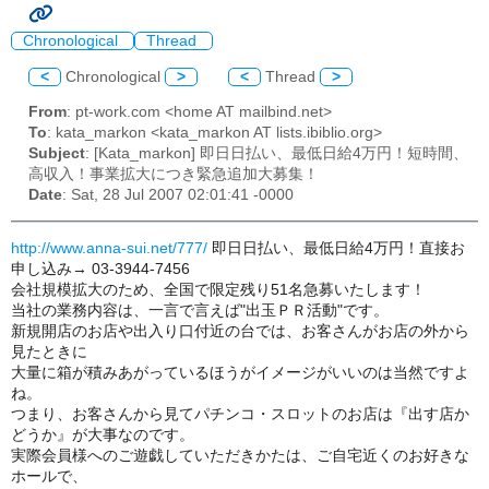
Chronological
Thread
<
Chronological
>
<
Thread
>
From
: pt-work.com <home AT mailbind.net>
To
: kata_markon <kata_markon AT lists.ibiblio.org>
Subject
: [Kata_markon] 即日日払い、最低日給4万円！短時間、
高収入！事業拡大につき緊急追加大募集！
Date
: Sat, 28 Jul 2007 02:01:41 -0000
http://www.anna-sui.net/777/
即日日払い、最低日給4万円！直接お
申し込み→ 03-3944-7456
会社規模拡大のため、全国で限定残り51名急募いたします！
当社の業務内容は、一言で言えば"出玉ＰＲ活動"です。
新規開店のお店や出入り口付近の台では、お客さんがお店の外から
見たときに
大量に箱が積みあがっているほうがイメージがいいのは当然ですよ
ね。
つまり、お客さんから見てパチンコ・スロットのお店は『出す店か
どうか』が大事なのです。
実際会員様へのご遊戯していただきかたは、ご自宅近くのお好きな
ホールで、