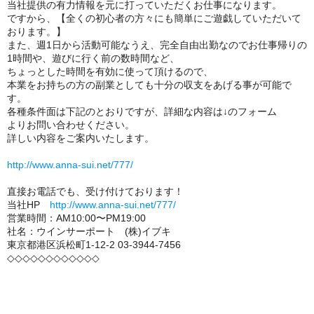
当社提供の有力情報を元に打っていただくお仕事になります。
ですから、【全くの初心者の方々にも簡単にご遊戯していただいて
おります。】
また、週1日から活動可能なうえ、完全自由出勤なのでお仕事帰りの
1時間や、遊びに行く前の数時間など、
ちょっとした時間を有効に使って頂けるので、
本業をお持ちの方の副業としても十分の収支をあげる事が可能で
す。
各種条件面は下記のとおりですが、詳細な内容は↓のフォーム
よりお問い合わせください。
詳しい内容をご案内いたします。
http://www.anna-sui.net/777/
直接お電話でも、受け付けております！
当社HP
http://www.anna-sui.net/777/
営業時間：AM10:00〜PM19:00
社名：ウインサーポート (株)イブキ
東京都港区浜松町1-12-2 03-3944-7456
◇◇◇◇◇◇◇◇◇◇◇◇