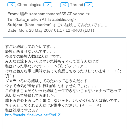
<
Chronological
>
<
Thread
>
From
: 瑞希 <aranamitomare655 AT yahoo.it>
To
: <kata_markon AT lists.ibiblio.org>
Subject
: [Kata_markon] すごい経験してみたいです。。
Date
: Mon, 28 May 2007 01:17:12 -0400 (EDT)
すごい経験してみたいです。。
経験があまりないんです。。。
今までの経験人数は2人だけです。
みんな友達トヵいくとマジ気持ちィィって言うんだけど
私はいった事ないです・・・ヽ(´Д`；)ノアゥア...
それと色んな事に興味があって妄想しちゃったりしています・・・(；
´Д｀)
ダヵラいろいろ経験してみたいって思うんだヶド
今まで勇気が出せずに行動的になれませんでした。。。
このままじゃそういった経験も一生できないじゃないヵナって思って
思い切って登録してみました。
歳トヵ容姿トヵは全く気にしないヶド、いいかげんな人は嫌いです。
ちゃんとしてくれる人だけお返事ください。(〃￣ー￣〃)
私は21歳ですよぉ☆
http://serebu.final-love.net/?nd121