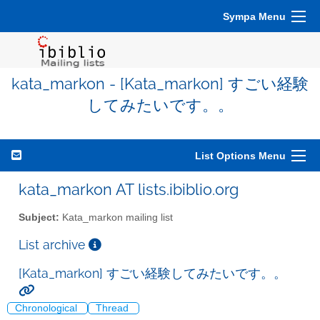
Sympa Menu
kata_markon - [Kata_markon] すごい経験
してみたいです。。
List Options Menu
kata_markon AT lists.ibiblio.org
Subject:
Kata_markon mailing list
List archive
[Kata_markon] すごい経験してみたいです。。
Chronological
Thread