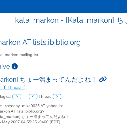
kata_markon - [Kata_mar
rkon AT lists.ibiblio.org
a_markon mailing list
chive
a_markon] ちょー溜まってんだよね！
l
Thread
logical
>
<
Thread
>
ml <seeday_mika0025 AT yahoo.it>
rkon AT lists.ibiblio.org>
[Kata_markon] ちょー溜まってんだよね！
26 May 2007 04:55:25 -0400 (EDT)