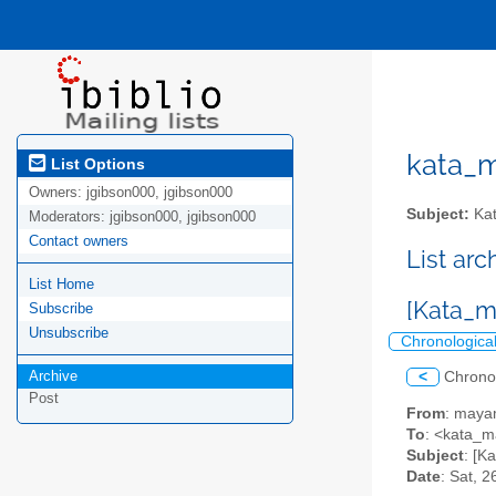
kata_ma
List Options
Owners:
jgibson000, jgibson000
Subject:
Kat
Moderators:
jgibson000, jgibson000
Contact owners
List ar
List Home
[Kat
Subscribe
Unsubscribe
Chronologica
Archive
<
Chrono
Post
From
: maya
To
: <kata_ma
Subject
: 
Date
: Sat, 