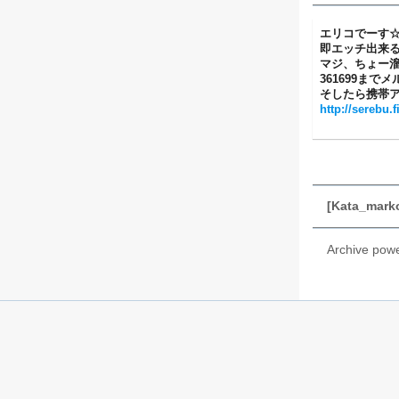
エリコでーす
即エッチ出来
マジ、ちょー
361699まで
そしたら携帯ア
http://serebu.f
[Kata_m
Archive pow