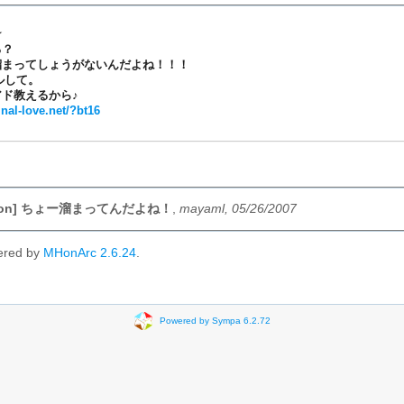
☆
る？
溜まってしょうがないんだよね！！！
メルして。
ド教えるから♪
inal-love.net/?bt16
arkon] ちょー溜まってんだよね！
,
mayaml, 05/26/2007
ered by
MHonArc 2.6.24
.
Powered by Sympa 6.2.72