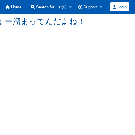
Home
Search for List(s)
Support
Login
kon] ちょー溜まってんだよね！