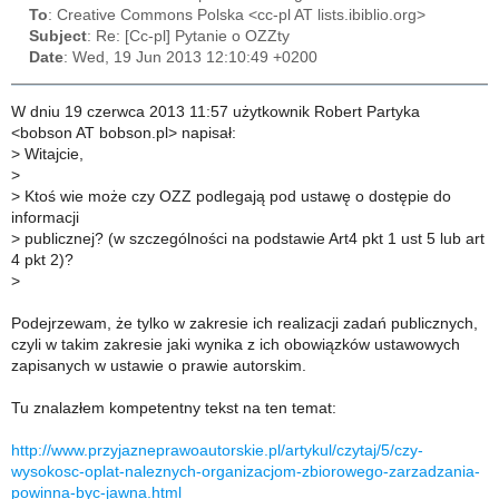
To
: Creative Commons Polska <cc-pl AT lists.ibiblio.org>
Subject
: Re: [Cc-pl] Pytanie o OZZty
Date
: Wed, 19 Jun 2013 12:10:49 +0200
W dniu 19 czerwca 2013 11:57 użytkownik Robert Partyka
<bobson AT bobson.pl> napisał:
>
Witajcie,
>
>
Ktoś wie może czy OZZ podlegają pod ustawę o dostępie do
informacji
>
publicznej? (w szczególności na podstawie Art4 pkt 1 ust 5 lub art
4 pkt 2)?
>
Podejrzewam, że tylko w zakresie ich realizacji zadań publicznych,
czyli w takim zakresie jaki wynika z ich obowiązków ustawowych
zapisanych w ustawie o prawie autorskim.
Tu znalazłem kompetentny tekst na ten temat:
http://www.przyjazneprawoautorskie.pl/artykul/czytaj/5/czy-
wysokosc-oplat-naleznych-organizacjom-zbiorowego-zarzadzania-
powinna-byc-jawna.html