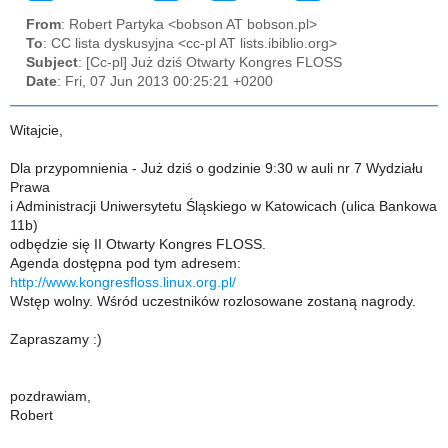
From
: Robert Partyka <bobson AT bobson.pl>
To
: CC lista dyskusyjna <cc-pl AT lists.ibiblio.org>
Subject
: [Cc-pl] Już dziś Otwarty Kongres FLOSS
Date
: Fri, 07 Jun 2013 00:25:21 +0200
Witajcie,
Dla przypomnienia - Już dziś o godzinie 9:30 w auli nr 7 Wydziału
Prawa
i Administracji Uniwersytetu Śląskiego w Katowicach (ulica Bankowa
11b)
odbędzie się II Otwarty Kongres FLOSS.
Agenda dostępna pod tym adresem:
http://www.kongresfloss.linux.org.pl/
Wstęp wolny. Wśród uczestników rozlosowane zostaną nagrody.
Zapraszamy :)
pozdrawiam,
Robert