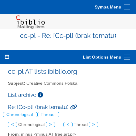
Sympa Menu
cc-pl - Re: [Cc-pl] (brak tematu)
List Options Menu
cc-pl AT lists.ibiblio.org
Subject:
Creative Commons Polska
List archive
Re: [Cc-pl] (brak tematu)
Chronological
Thread
<
Chronological
>
<
Thread
>
From
: minus <minus AT free.art.pl>