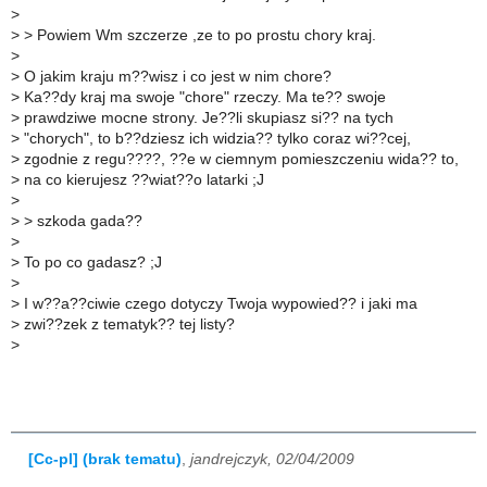
>
>
> Powiem Wm szczerze ,ze to po prostu chory kraj.
>
>
O jakim kraju m??wisz i co jest w nim chore?
>
Ka??dy kraj ma swoje "chore" rzeczy. Ma te?? swoje
>
prawdziwe mocne strony. Je??li skupiasz si?? na tych
>
"chorych", to b??dziesz ich widzia?? tylko coraz wi??cej,
>
zgodnie z regu????, ??e w ciemnym pomieszczeniu wida?? to,
>
na co kierujesz ??wiat??o latarki ;J
>
>
> szkoda gada??
>
>
To po co gadasz? ;J
>
>
I w??a??ciwie czego dotyczy Twoja wypowied?? i jaki ma
>
zwi??zek z tematyk?? tej listy?
>
[Cc-pl] (brak tematu)
,
jandrejczyk, 02/04/2009