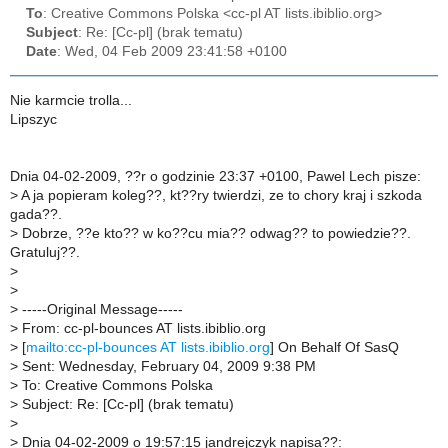
To
: Creative Commons Polska <cc-pl AT lists.ibiblio.org>
Subject
: Re: [Cc-pl] (brak tematu)
Date
: Wed, 04 Feb 2009 23:41:58 +0100
Nie karmcie trolla...
Lipszyc
Dnia 04-02-2009, ??r o godzinie 23:37 +0100, Pawel Lech pisze:
>
A ja popieram koleg??, kt??ry twierdzi, ze to chory kraj i szkoda
gada??.
>
Dobrze, ??e kto?? w ko??cu mia?? odwag?? to powiedzie??.
Gratuluj??.
>
>
>
-----Original Message-----
>
From: cc-pl-bounces AT lists.ibiblio.org
>
[
mailto:cc-pl-bounces AT lists.ibiblio.org
] On Behalf Of SasQ
>
Sent: Wednesday, February 04, 2009 9:38 PM
>
To: Creative Commons Polska
>
Subject: Re: [Cc-pl] (brak tematu)
>
>
Dnia 04-02-2009 o 19:57:15 jandrejczyk napisa??: