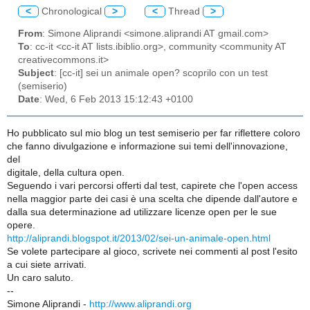
<
Chronological
>
<
Thread
>
From
: Simone Aliprandi <simone.aliprandi AT gmail.com>
To
: cc-it <cc-it AT lists.ibiblio.org>, community <community AT
creativecommons.it>
Subject
: [cc-it] sei un animale open? scoprilo con un test
(semiserio)
Date
: Wed, 6 Feb 2013 15:12:43 +0100
Ho pubblicato sul mio blog un test semiserio per far riflettere coloro
che fanno divulgazione e informazione sui temi dell'innovazione,
del
digitale, della cultura open.
Seguendo i vari percorsi offerti dal test, capirete che l'open access
nella maggior parte dei casi è una scelta che dipende dall'autore e
dalla sua determinazione ad utilizzare licenze open per le sue
opere.
http://aliprandi.blogspot.it/2013/02/sei-un-animale-open.html
Se volete partecipare al gioco, scrivete nei commenti al post l'esito
a cui siete arrivati.
Un caro saluto.
--
Simone Aliprandi -
http://www.aliprandi.org