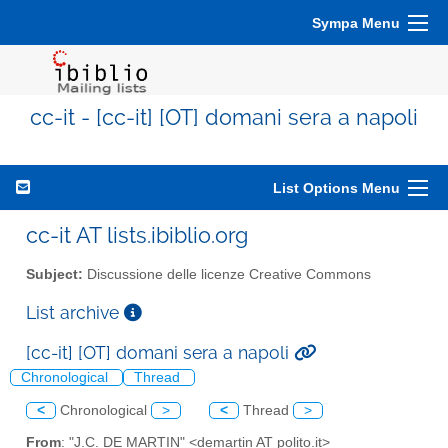
Sympa Menu
cc-it - [cc-it] [OT] domani sera a napoli
List Options Menu
cc-it AT lists.ibiblio.org
Subject:
Discussione delle licenze Creative Commons
List archive
[cc-it] [OT] domani sera a napoli
Chronological
Thread
<
Chronological
>
<
Thread
>
From
: "J.C. DE MARTIN" <demartin AT polito.it>