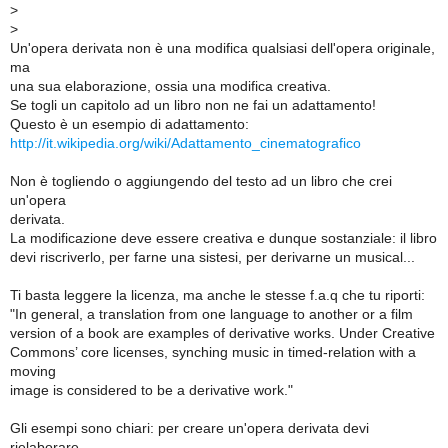
>
>
Un'opera derivata non è una modifica qualsiasi dell'opera originale,
ma
una sua elaborazione, ossia una modifica creativa.
Se togli un capitolo ad un libro non ne fai un adattamento!
Questo è un esempio di adattamento:
http://it.wikipedia.org/wiki/Adattamento_cinematografico
Non è togliendo o aggiungendo del testo ad un libro che crei
un'opera
derivata.
La modificazione deve essere creativa e dunque sostanziale: il libro
devi riscriverlo, per farne una sistesi, per derivarne un musical...
Ti basta leggere la licenza, ma anche le stesse f.a.q che tu riporti:
"In general, a translation from one language to another or a film
version of a book are examples of derivative works. Under Creative
Commons’ core licenses, synching music in timed-relation with a
moving
image is considered to be a derivative work."
Gli esempi sono chiari: per creare un'opera derivata devi
rielaborare