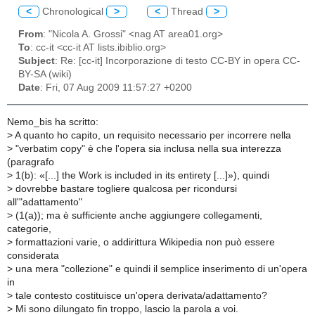
<
Chronological
>
<
Thread
>
From
: "Nicola A. Grossi" <nag AT area01.org>
To
: cc-it <cc-it AT lists.ibiblio.org>
Subject
: Re: [cc-it] Incorporazione di testo CC-BY in opera CC-
BY-SA (wiki)
Date
: Fri, 07 Aug 2009 11:57:27 +0200
Nemo_bis ha scritto:
>
A quanto ho capito, un requisito necessario per incorrere nella
>
"verbatim copy" è che l'opera sia inclusa nella sua interezza
(paragrafo
>
1(b): «[...] the Work is included in its entirety [...]»), quindi
>
dovrebbe bastare togliere qualcosa per ricondursi
all'"adattamento"
>
(1(a)); ma è sufficiente anche aggiungere collegamenti,
categorie,
>
formattazioni varie, o addirittura Wikipedia non può essere
considerata
>
una mera "collezione" e quindi il semplice inserimento di un'opera
in
>
tale contesto costituisce un'opera derivata/adattamento?
>
Mi sono dilungato fin troppo, lascio la parola a voi.