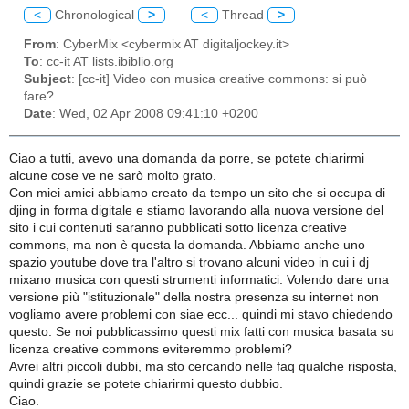
<
Chronological
>
<
Thread
>
From
: CyberMix <cybermix AT digitaljockey.it>
To
: cc-it AT lists.ibiblio.org
Subject
: [cc-it] Video con musica creative commons: si può
fare?
Date
: Wed, 02 Apr 2008 09:41:10 +0200
Ciao a tutti, avevo una domanda da porre, se potete chiarirmi
alcune cose ve ne sarò molto grato.
Con miei amici abbiamo creato da tempo un sito che si occupa di
djing in forma digitale e stiamo lavorando alla nuova versione del
sito i cui contenuti saranno pubblicati sotto licenza creative
commons, ma non è questa la domanda. Abbiamo anche uno
spazio youtube dove tra l'altro si trovano alcuni video in cui i dj
mixano musica con questi strumenti informatici. Volendo dare una
versione più "istituzionale" della nostra presenza su internet non
vogliamo avere problemi con siae ecc... quindi mi stavo chiedendo
questo. Se noi pubblicassimo questi mix fatti con musica basata su
licenza creative commons eviteremmo problemi?
Avrei altri piccoli dubbi, ma sto cercando nelle faq qualche risposta,
quindi grazie se potete chiarirmi questo dubbio.
Ciao.