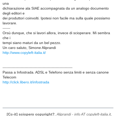
una
dichiarazione ala SIAE accompagnata da un analogo documento
degli editori e
dei produttori coinvolti. Ipotesi non facile ma sulla quale possiamo
lavorare.
------
Orsù dunque, che si lavori allora, invece di scioperare. Mi sembra
che i
tempi siano maturi da un bel pezzo.
Un caro saluto, Simone Aliprandi
http://www.copyleft-italia.it/
------------------------------------------------------
Passa a Infostrada. ADSL e Telefono senza limiti e senza canone
Telecom
http://click.libero.it/infostrada
[Cc-it] sciopero copyright?
,
Aliprandi - info AT copyleft-italia.it,