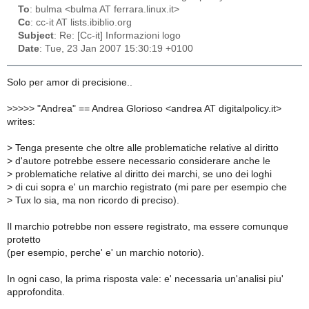
To
: bulma <bulma AT ferrara.linux.it>
Cc
: cc-it AT lists.ibiblio.org
Subject
: Re: [Cc-it] Informazioni logo
Date
: Tue, 23 Jan 2007 15:30:19 +0100
Solo per amor di precisione..
>
>>>> "Andrea" == Andrea Glorioso <andrea AT digitalpolicy.it>
writes:
> Tenga presente che oltre alle problematiche relative al diritto
> d'autore potrebbe essere necessario considerare anche le
> problematiche relative al diritto dei marchi, se uno dei loghi
> di cui sopra e' un marchio registrato (mi pare per esempio che
> Tux lo sia, ma non ricordo di preciso).
Il marchio potrebbe non essere registrato, ma essere comunque
protetto
(per esempio, perche' e' un marchio notorio).
In ogni caso, la prima risposta vale: e' necessaria un'analisi piu'
approfondita.