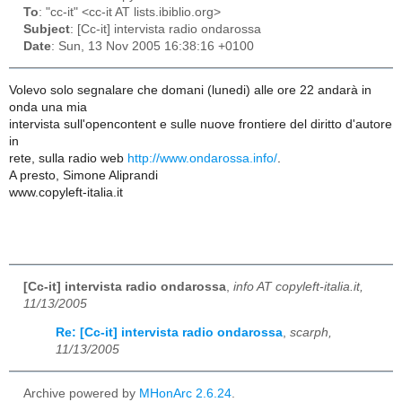
To
: "cc-it" <cc-it AT lists.ibiblio.org>
Subject
: [Cc-it] intervista radio ondarossa
Date
: Sun, 13 Nov 2005 16:38:16 +0100
Volevo solo segnalare che domani (lunedi) alle ore 22 andarà in
onda una mia
intervista sull'opencontent e sulle nuove frontiere del diritto d'autore
in
rete, sulla radio web
http://www.ondarossa.info/
.
A presto, Simone Aliprandi
www.copyleft-italia.it
[Cc-it] intervista radio ondarossa
,
info AT copyleft-italia.it,
11/13/2005
Re: [Cc-it] intervista radio ondarossa
,
scarph,
11/13/2005
Archive powered by
MHonArc 2.6.24
.