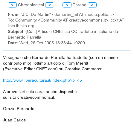
<
Chronological
>
<
Thread
>
From
: "J.C. De Martin" <demartin_ml AT media.polito.it>
To
: Community <Community AT creativecommons.it>, cc-it AT
lists.ibiblio.org
Subject
: [Cc-it] Articolo CNET su CC tradotto in italiano da
Bernardo Parrella
Date
: Wed, 26 Oct 2005 13:33:44 +0200
Vi segnalo che Bernardo Parrella ha tradotto (con un minimo
contributo mio) l'ottimo articolo di Tom Merritt
(Executive Editor CNET.com) su Creative Commons:
http://www.liberacultura.it/index.php?p=45
A breve l'articolo sara' anche disponibile
sul sito creativecommons.it.
Grazie Bernardo!
Juan Carlos