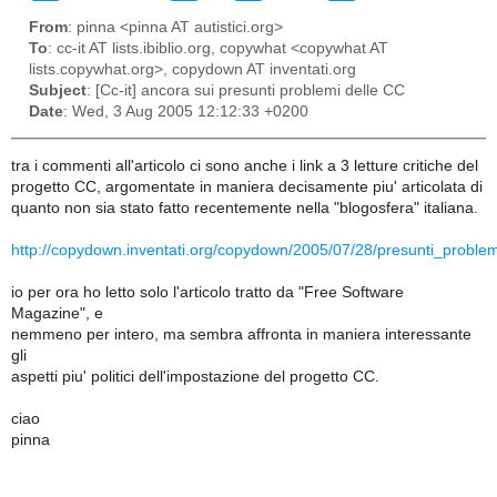
From
: pinna <pinna AT autistici.org>
To
: cc-it AT lists.ibiblio.org, copywhat <copywhat AT
lists.copywhat.org>, copydown AT inventati.org
Subject
: [Cc-it] ancora sui presunti problemi delle CC
Date
: Wed, 3 Aug 2005 12:12:33 +0200
tra i commenti all'articolo ci sono anche i link a 3 letture critiche del
progetto CC, argomentate in maniera decisamente piu' articolata di
quanto non sia stato fatto recentemente nella "blogosfera" italiana.
http://copydown.inventati.org/copydown/2005/07/28/presunti_proble
io per ora ho letto solo l'articolo tratto da "Free Software
Magazine", e
nemmeno per intero, ma sembra affronta in maniera interessante
gli
aspetti piu' politici dell'impostazione del progetto CC.
ciao
pinna