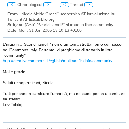
<
Chronological
>
<
Thread
>
From
: "Nicola Alcide Grossi" <copernico AT larivoluzione.it>
To
: cc-it AT lists.ibiblio.org
Subject
: [Cc-it] "Scarichiamoli!" si tratta in lista community
Date
: Mon, 31 Jan 2005 13:10:13 +0100
L'iniziativa "Scarichiamoli!" non è un tema strettamente connesso
ad iCommons Italy. Pertanto, vi preghiamo di trattarlo in lista
"community".
http://creativecommons.it/cgi-bin/mailman/listinfo/community
Molte grazie.
Saluti (cc)opernicani, Nicola.
________________________________________
Tutti pensano a cambiare l'umanità, ma nessuno pensa a cambiare
se stesso.
Lev Tolstoj