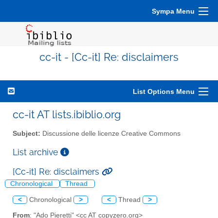
Sympa Menu
cc-it - [Cc-it] Re: disclaimers
List Options Menu
cc-it AT lists.ibiblio.org
Subject:
Discussione delle licenze Creative Commons
List archive
[Cc-it] Re: disclaimers
Chronological
Thread
<
Chronological
>
<
Thread
>
From
: "Ado Pieretti" <cc AT copyzero.org>