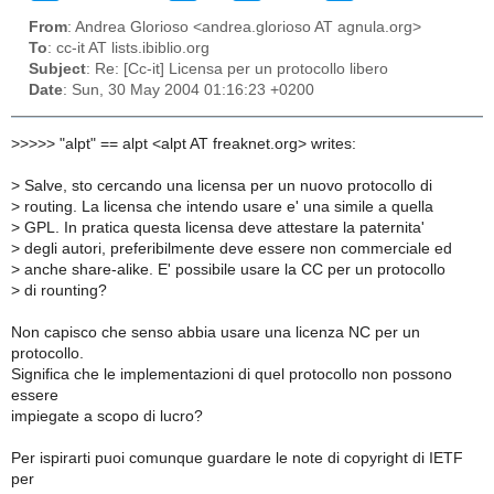
From
: Andrea Glorioso <andrea.glorioso AT agnula.org>
To
: cc-it AT lists.ibiblio.org
Subject
: Re: [Cc-it] Licensa per un protocollo libero
Date
: Sun, 30 May 2004 01:16:23 +0200
>
>>>> "alpt" == alpt <alpt AT freaknet.org> writes:
> Salve, sto cercando una licensa per un nuovo protocollo di
> routing. La licensa che intendo usare e' una simile a quella
> GPL. In pratica questa licensa deve attestare la paternita'
> degli autori, preferibilmente deve essere non commerciale ed
> anche share-alike. E' possibile usare la CC per un protocollo
> di rounting?
Non capisco che senso abbia usare una licenza NC per un
protocollo.
Significa che le implementazioni di quel protocollo non possono
essere
impiegate a scopo di lucro?
Per ispirarti puoi comunque guardare le note di copyright di IETF
per