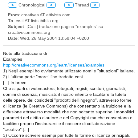
<
Chronological
>
<
Thread
>
From
: creatives AT attivista.com
To
: cc-it AT lists.ibiblio.org
Subject
: [Cc-it] traduzione pagina "examples" su
creativecommons.org
Date
: Wed, 26 May 2004 13:58:04 +0200
Note alla traduzione di
Examples
http://creativecommons.org/learn/licenses/examples
1) Negli esempi ho ovviamente utilizzato nomi e "situazioni" italiane.
2) L'ultima parte "more" l'ho tradotta così
[...] In breve:
Che si parli di webmasters, fotografi, registi, scrittori, giornalisti,
uomini di scienza, musicisti: il nostro intento è facilitare la tutela
delle opere, dei cosiddetti "prodotti dell'ingegno", attraverso forme
di licenza (le Creative Commons) che consentano la fruizione e la
diffusione attraverso modalità che non soltanto superino i monolitici
parametri del diritto d'autore e del Copyright ma che consentano e
facilitino proprio l'instaurarsi e il nascere di collaborazione
"creative".[...]
3) Occorre scrivere esempi per tutte le forme di licenza principali.