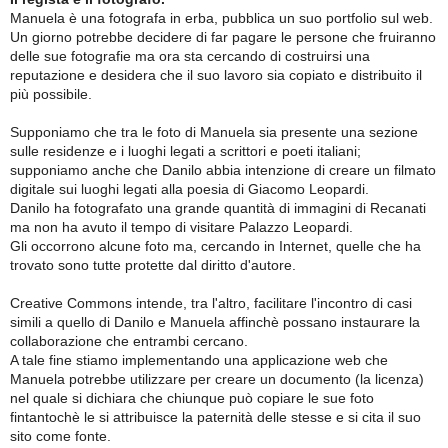
Manuela è una fotografa in erba, pubblica un suo portfolio sul web.
Un giorno potrebbe decidere di far pagare le persone che fruiranno
delle sue fotografie ma ora sta cercando di costruirsi una
reputazione e desidera che il suo lavoro sia copiato e distribuito il
più possibile.
Supponiamo che tra le foto di Manuela sia presente una sezione
sulle residenze e i luoghi legati a scrittori e poeti italiani;
supponiamo anche che Danilo abbia intenzione di creare un filmato
digitale sui luoghi legati alla poesia di Giacomo Leopardi.
Danilo ha fotografato una grande quantità di immagini di Recanati
ma non ha avuto il tempo di visitare Palazzo Leopardi.
Gli occorrono alcune foto ma, cercando in Internet, quelle che ha
trovato sono tutte protette dal diritto d'autore.
Creative Commons intende, tra l'altro, facilitare l'incontro di casi
simili a quello di Danilo e Manuela affinchè possano instaurare la
collaborazione che entrambi cercano.
A tale fine stiamo implementando una applicazione web che
Manuela potrebbe utilizzare per creare un documento (la licenza)
nel quale si dichiara che chiunque può copiare le sue foto
fintantochè le si attribuisce la paternità delle stesse e si cita il suo
sito come fonte.