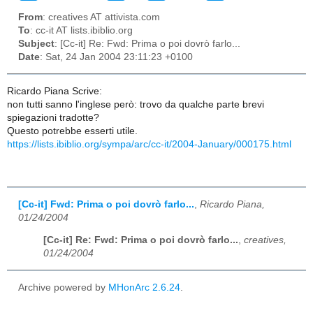
From
: creatives AT attivista.com
To
: cc-it AT lists.ibiblio.org
Subject
: [Cc-it] Re: Fwd: Prima o poi dovrò farlo...
Date
: Sat, 24 Jan 2004 23:11:23 +0100
Ricardo Piana Scrive:
non tutti sanno l'inglese però: trovo da qualche parte brevi
spiegazioni tradotte?
Questo potrebbe esserti utile.
https://lists.ibiblio.org/sympa/arc/cc-it/2004-January/000175.html
[Cc-it] Fwd: Prima o poi dovrò farlo...
,
Ricardo Piana,
01/24/2004
[Cc-it] Re: Fwd: Prima o poi dovrò farlo...
,
creatives,
01/24/2004
Archive powered by
MHonArc 2.6.24
.