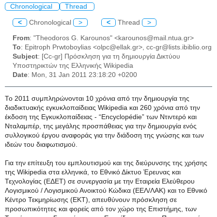
Chronological
Thread
<
Chronological
>
<
Thread
>
From
: "Theodoros G. Karounos" <karounos@mail.ntua.gr>
To
: Epitroph Prwtoboylias <olpc@ellak.gr>, cc-gr@lists.ibiblio.org
Subject
: [Cc-gr] Πρόσκληση για τη δημιουργία Δικτύου
Υποστηρικτών της Ελληνικής Wikipedia
Date
: Mon, 31 Jan 2011 23:18:20 +0200
Το 2011 συμπληρώνονται 10 χρόνια από την δημιουργία της
διαδικτυακής εγκυκλοπαίδειας Wikipedia και 260 χρόνια από την
έκδοση της Εγκυκλοπαίδειας - “Encyclopédie” των Ντιντερό και
Νταλαμπέρ, της μεγάλης προσπάθειας για την δημιουργία ενός
συλλογικού έργου αναφοράς για την διάδοση της γνώσης και των
ιδεών του διαφωτισμού.
Για την επίτευξη του εμπλουτισμού και της διεύρυνσης της χρήσης
της Wikipedia στα ελληνικά, το Εθνικό Δίκτυο Έρευνας και
Τεχνολογίας (ΕΔΕΤ) σε συνεργασία με την Εταιρεία Ελεύθερου
Λογισμικού / Λογισμικού Ανοικτού Κώδικα (ΕΕΛ/ΛΑΚ) και το Εθνικό
Κέντρο Τεκμηρίωσης (ΕΚΤ), απευθύνουν πρόσκληση σε
προσωπικότητες και φορείς από τον χώρο της Επιστήμης, των