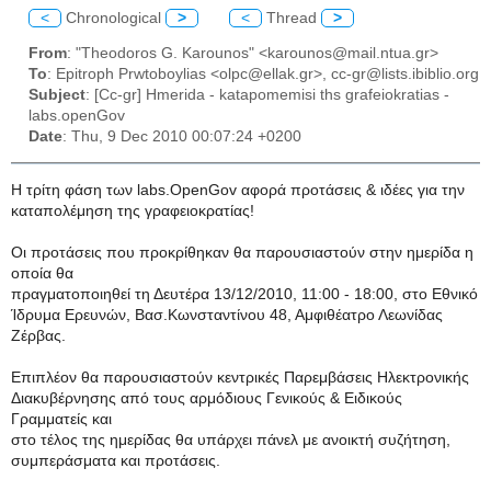
<
Chronological
>
<
Thread
>
From
: "Theodoros G. Karounos" <karounos@mail.ntua.gr>
To
: Epitroph Prwtoboylias <olpc@ellak.gr>, cc-gr@lists.ibiblio.org
Subject
: [Cc-gr] Hmerida - katapomemisi ths grafeiokratias -
labs.openGov
Date
: Thu, 9 Dec 2010 00:07:24 +0200
H τρίτη φάση των labs.OpenGov αφορά προτάσεις & ιδέες για την
καταπολέμηση της γραφειοκρατίας!
Οι προτάσεις που προκρίθηκαν θα παρουσιαστούν στην ημερίδα η
οποία θα
πραγματοποιηθεί τη Δευτέρα 13/12/2010, 11:00 - 18:00, στο Εθνικό
Ίδρυμα Ερευνών, Βασ.Κωνσταντίνου 48, Αμφιθέατρο Λεωνίδας
Ζέρβας.
Επιπλέον θα παρουσιαστούν κεντρικές Παρεμβάσεις Ηλεκτρονικής
Διακυβέρνησης από τους αρμόδιους Γενικούς & Ειδικούς
Γραμματείς και
στο τέλος της ημερίδας θα υπάρχει πάνελ με ανοικτή συζήτηση,
συμπεράσματα και προτάσεις.