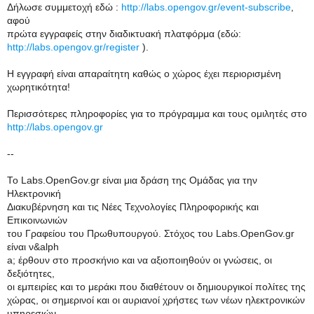
Δήλωσε συμμετοχή εδώ :
http://labs.opengov.gr/event-subscribe
,
αφού
πρώτα εγγραφείς στην διαδικτυακή πλατφόρμα (εδώ:
http://labs.opengov.gr/register
).
Η εγγραφή είναι απαραίτητη καθώς ο χώρος έχει περιορισμένη
χωρητικότητα!
Περισσότερες πληροφορίες για το πρόγραμμα και τους ομιλητές στο
http://labs.opengov.gr
--
Το Labs.OpenGov.gr είναι μια δράση της Ομάδας για την
Ηλεκτρονική
Διακυβέρνηση και τις Νέες Τεχνολογίες Πληροφορικής και
Επικοινωνιών
του Γραφείου του Πρωθυπουργού. Στόχος του Labs.OpenGov.gr
είναι ν&alph
a; έρθουν στο προσκήνιο και να αξιοποιηθούν οι γνώσεις, οι
δεξιότητες,
οι εμπειρίες και το μεράκι που διαθέτουν οι δημιουργικοί πολίτες της
χώρας, οι σημερινοί και οι αυριανοί χρήστες των νέων ηλεκτρονικών
υπηρεσιών.