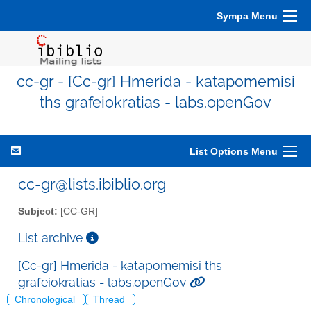
Sympa Menu
cc-gr - [Cc-gr] Hmerida - katapomemisi
ths grafeiokratias - labs.openGov
List Options Menu
cc-gr@lists.ibiblio.org
Subject:
[CC-GR]
List archive
[Cc-gr] Hmerida - katapomemisi ths
grafeiokratias - labs.openGov
Chronological
Thread