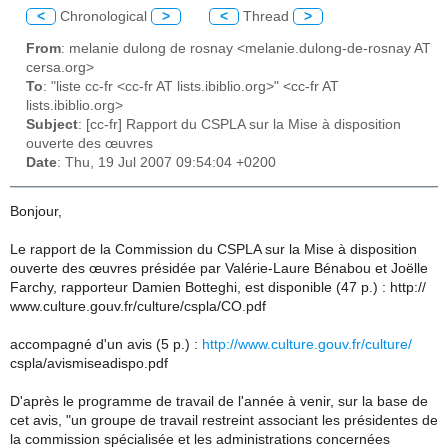
<
Chronological
>
<
Thread
>
From
: melanie dulong de rosnay <melanie.dulong-de-rosnay AT
cersa.org>
To
: "liste cc-fr <cc-fr AT lists.ibiblio.org>" <cc-fr AT
lists.ibiblio.org>
Subject
: [cc-fr] Rapport du CSPLA sur la Mise à disposition
ouverte des œuvres
Date
: Thu, 19 Jul 2007 09:54:04 +0200
Bonjour,
Le rapport de la Commission du CSPLA sur la Mise à disposition
ouverte des œuvres présidée par Valérie-Laure Bénabou et Joëlle
Farchy, rapporteur Damien Botteghi, est disponible (47 p.) : http://
www.culture.gouv.fr/culture/cspla/CO.pdf
accompagné d'un avis (5 p.) :
http://www.culture.gouv.fr/culture/
cspla/avismiseadispo.pdf
D'après le programme de travail de l'année à venir, sur la base de
cet avis, "un groupe de travail restreint associant les présidentes de
la commission spécialisée et les administrations concernées