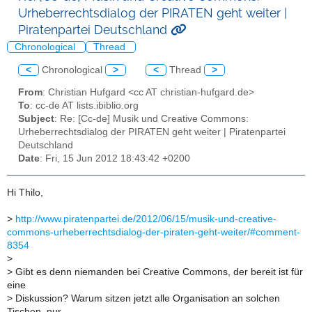
Urheberrechtsdialog der PIRATEN geht weiter |
Piratenpartei Deutschland
Chronological
Thread
<
Chronological
>
<
Thread
>
From
: Christian Hufgard <cc AT christian-hufgard.de>
To
: cc-de AT lists.ibiblio.org
Subject
: Re: [Cc-de] Musik und Creative Commons:
Urheberrechtsdialog der PIRATEN geht weiter | Piratenpartei
Deutschland
Date
: Fri, 15 Jun 2012 18:43:42 +0200
Hi Thilo,
>
http://www.piratenpartei.de/2012/06/15/musik-und-creative-
commons-urheberrechtsdialog-der-piraten-geht-weiter/#comment-
8354
>
>
Gibt es denn niemanden bei Creative Commons, der bereit ist für
eine
>
Diskussion? Warum sitzen jetzt alle Organisation an solchen
Tischen, nur