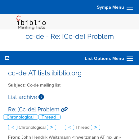
Sympa Menu
cc-de - Re: [Cc-de] Problem
List Options Menu
cc-de AT lists.ibiblio.org
Subject:
Cc-de mailing list
List archive
Re: [Cc-de] Problem
Chronological
Thread
<
Chronological
>
<
Thread
>
From
: John Hendrik Weitzmann <jhweitzmann AT mx.uni-