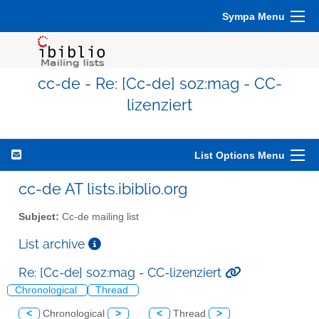
Sympa Menu
cc-de - Re: [Cc-de] soz:mag - CC-
lizenziert
List Options Menu
cc-de AT lists.ibiblio.org
Subject:
Cc-de mailing list
List archive
Re: [Cc-de] soz:mag - CC-lizenziert
Chronological
Thread
<
Chronological
>
<
Thread
>