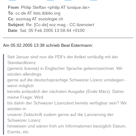
From
: Philip Steffan <philip AT lunique.de>
To
: cc-de AT lists.ibiblio.org
Cc
: sozmag AT soziologie.ch
Subject
: Re: [Cc-de] soz:mag - CC-lizenziert
Date
: Sat, 05 Feb 2005 13:58:44 +0100
Am 05.02.2005 13:38 schrieb Beat Estermann:
Seit Januar sind nun die PDFs der Artikel vorläufig mit der
Standardlizenz
(generic license) in Englischer Sprache gekennzeichnet. Wir
würden allerdings
gerne auf die deutschsprachige Schweizer Lizenz umsteigen -
wenn möglich
bereits anlässlich der nächsten Ausgabe (Ende März). Daher
meine Frage: Wird
bis dahin der Schweizer Lizenztext bereits verfügbar sein? Wir
würden in
unserer Zeitschrift zudem gerne auf die Lancierung der
Schweizer Lizenz
hinweisen und wären froh um Informationen bezüglich Datum,
Events, etc.