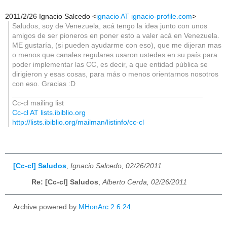
2011/2/26 Ignacio Salcedo
<
ignacio AT ignacio-profile.com
>
Saludos, soy de Venezuela, acá tengo la idea junto con unos
amigos de ser pioneros en poner esto a valer acá en Venezuela.
ME gustaría, (si pueden ayudarme con eso), que me dijeran mas
o menos que canales regulares usaron ustedes en su país para
poder implementar las CC, es decir, a que entidad pública se
dirigieron y esas cosas, para más o menos orientarnos nosotros
con eso. Gracias :D
_______________________________________________
Cc-cl mailing list
Cc-cl AT lists.ibiblio.org
http://lists.ibiblio.org/mailman/listinfo/cc-cl
[Cc-cl] Saludos
,
Ignacio Salcedo, 02/26/2011
Re: [Cc-cl] Saludos
,
Alberto Cerda, 02/26/2011
Archive powered by
MHonArc 2.6.24
.