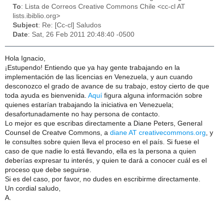
To
: Lista de Correos Creative Commons Chile <cc-cl AT
lists.ibiblio.org>
Subject
: Re: [Cc-cl] Saludos
Date
: Sat, 26 Feb 2011 20:48:40 -0500
Hola Ignacio,
¡Estupendo! Entiendo que ya hay gente trabajando en la
implementación de las licencias en Venezuela, y aun cuando
desconozco el grado de avance de su trabajo, estoy cierto de que
toda ayuda es bienvenida.
Aquí
figura alguna información sobre
quienes estarían trabajando la iniciativa en Venezuela;
desafortunadamente no hay persona de contacto.
Lo mejor es que escribas directamente a Diane Peters,
General
Counsel de Creatve Commons,
a
diane AT creativecommons.org
, y
le consultes sobre quien lleva el proceso en el país. Si fuese el
caso de que nadie lo está llevando, ella es la persona a quien
deberías expresar tu interés, y quien te dará a conocer cuál es el
proceso que debe seguirse.
Si es del caso, por favor, no dudes en escribirme directamente.
Un cordial saludo,
A.