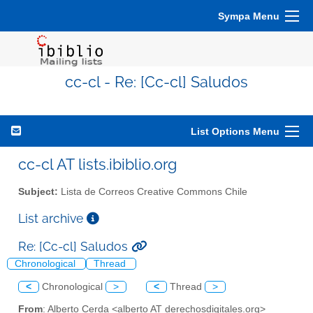
Sympa Menu
cc-cl - Re: [Cc-cl] Saludos
List Options Menu
cc-cl AT lists.ibiblio.org
Subject:
Lista de Correos Creative Commons Chile
List archive
Re: [Cc-cl] Saludos
Chronological
Thread
<
Chronological
>
<
Thread
>
From
: Alberto Cerda <alberto AT derechosdigitales.org>