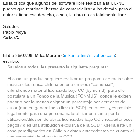
Es la crítica que algunos del software libre realizan a la CC-NC
puesto que restringe libertad de comercializar a los demás, pero el
autor sí tiene ese derecho, o sea, la obra no es totalmente libre.
Saludos
Pablo Moya
Sello VA
El día 26/02/08,
Mika Martini
<
mikamartini AT yahoo.com
>
escribió:
Saludos a todos, les presento la siguiente pregunta:
El caso: un productor quiere realizar un programa de radio sobre
musica electronica chilena en una emisora "comercial",
difundiendo material licenciado bajo CC (by-nc-nd), para ello
postulara a un Fondo de la Musica (FONMUS), donde le exigen
pagar o por lo menos asignar un porcentaje por derechos de
autor (que en general se lo lleva la SCD), entonces: ¿es posible
legalmente para una persona natural fijar una tarifa por la
utilizacion/difusion de obras licenciadas bajo CC y recaudar esos
pagos? o es una atribución exclusiva de la SCD? ¿seria este un
caso paradigmatico en Chile o existen antecedentes en cuanto al
uso comercial de obras bajo CC?