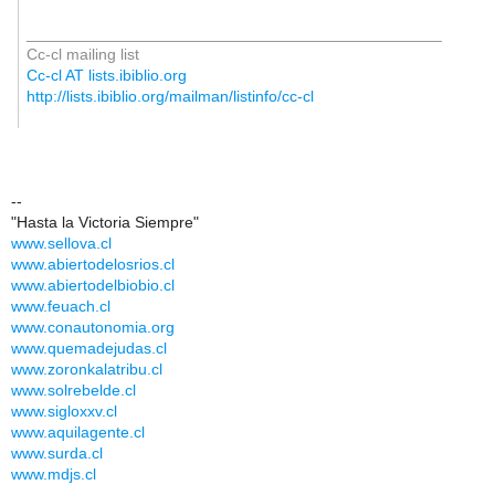
_______________________________________________
Cc-cl mailing list
Cc-cl AT lists.ibiblio.org
http://lists.ibiblio.org/mailman/listinfo/cc-cl
--
"Hasta la Victoria Siempre"
www.sellova.cl
www.abiertodelosrios.cl
www.abiertodelbiobio.cl
www.feuach.cl
www.conautonomia.org
www.quemadejudas.cl
www.zoronkalatribu.cl
www.solrebelde.cl
www.sigloxxv.cl
www.aquilagente.cl
www.surda.cl
www.mdjs.cl