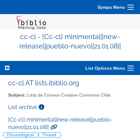
Sympa Menu
cc-cl - [Cc-cl] minimental||new-
release||pueblo-nuevo||21.01.08||
List Options Menu
cc-cl AT lists.ibiblio.org
Subject:
Lista de Correos Creative Commons Chile
List archive
[Cc-cl] minimental||new-release||pueblo-
nuevo||21.01.08||
Chronological
Thread