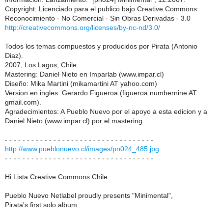
Copyright: Licenciado para el publico bajo Creative Commons:
Reconocimiento - No Comercial - Sin Obras Derivadas - 3.0
http://creativecommons.org/licenses/by-nc-nd/3.0/
Todos los temas compuestos y producidos por Pirata (Antonio
Diaz).
2007, Los Lagos, Chile.
Mastering: Daniel Nieto en Imparlab (www.impar.cl)
Diseño: Mika Martini (mikamartini AT yahoo.com)
Version en ingles: Gerardo Figueroa (figueroa.numbernine AT
gmail.com).
Agradecimientos: A Pueblo Nuevo por el apoyo a esta edicion y a
Daniel Nieto (www.impar.cl) por el mastering.
- - - - - - - - - - - - - - - - - - - - - - - - - - - - - - - - - -
http://www.pueblonuevo.cl/images/pn024_485.jpg
- - - - - - - - - - - - - - - - - - - - - - - - - - - - - - - - - -
Hi Lista Creative Commons Chile :
Pueblo Nuevo Netlabel proudly presents "Minimental",
Pirata's first solo album.