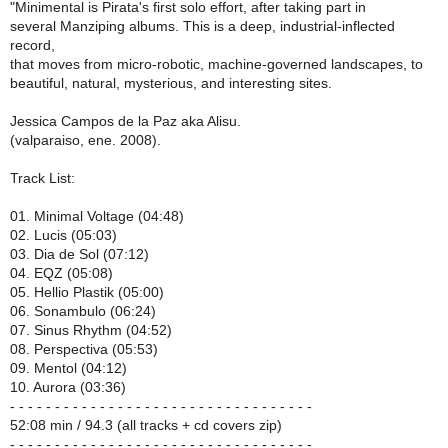
"Minimental is Pirata's first solo effort, after taking part in
several Manziping albums. This is a deep, industrial-inflected
record,
that moves from micro-robotic, machine-governed landscapes, to
beautiful, natural, mysterious, and interesting sites.
Jessica Campos de la Paz aka Alisu.
(valparaiso, ene. 2008).
Track List:
01. Minimal Voltage (04:48)
02. Lucis (05:03)
03. Dia de Sol (07:12)
04. EQZ (05:08)
05. Hellio Plastik (05:00)
06. Sonambulo (06:24)
07. Sinus Rhythm (04:52)
08. Perspectiva (05:53)
09. Mentol (04:12)
10. Aurora (03:36)
- - - - - - - - - - - - - - - - - - - - - - - - - - - - - - - - - -
52:08 min / 94.3 (all tracks + cd covers zip)
- - - - - - - - - - - - - - - - - - - - - - - - - - - - - - - - - -