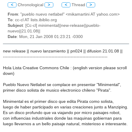
<
Chronological
>
<
Thread
>
From
: "pueblo nuevo netlabel" <mikamartini AT yahoo.com>
To
: cc-cl AT lists.ibiblio.org
Subject
: [Cc-cl] minimental||new-release||pueblo-
nuevo||21.01.08||
Date
: Mon, 21 Jan 2008 01:23:21 -0300
new release || nuevo lanzamiento || pn024 || difusion 21.01.08 ||
-----------------------------------------------------------------------
Hola Lista Creative Commons Chile : (english version please scroll
down)
Pueblo Nuevo Netlabel se complace en presentar "Minimental",
primer disco solista de musico electronico chileno "Pirata".
Minimental es el primer disco que edita Pirata como solista,
luego de haber participado en varias creaciones junto a Manziping.
Es un disco profundo que va viajando por micro paisajes robot,
con influencias industriales donde las maquinas gobiernan para
luego llevarnos a un bello paisaje natural, misterioso e interesante.