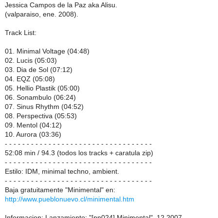
Jessica Campos de la Paz aka Alisu.
(valparaiso, ene. 2008).
Track List:
01. Minimal Voltage (04:48)
02. Lucis (05:03)
03. Dia de Sol (07:12)
04. EQZ (05:08)
05. Hellio Plastik (05:00)
06. Sonambulo (06:24)
07. Sinus Rhythm (04:52)
08. Perspectiva (05:53)
09. Mentol (04:12)
10. Aurora (03:36)
- - - - - - - - - - - - - - - - - - - - - - - - - - - - - - - - - -
52:08 min / 94.3 (todos los tracks + caratula zip)
- - - - - - - - - - - - - - - - - - - - - - - - - - - - - - - - - -
Estilo: IDM, minimal techno, ambient.
- - - - - - - - - - - - - - - - - - - - - - - - - - - - - - - - - -
Baja gratuitamente "Minimental" en:
http://www.pueblonuevo.cl/minimental.htm
Informacion: Lanzamiento: "[pn024] Minimental", 12.2007.