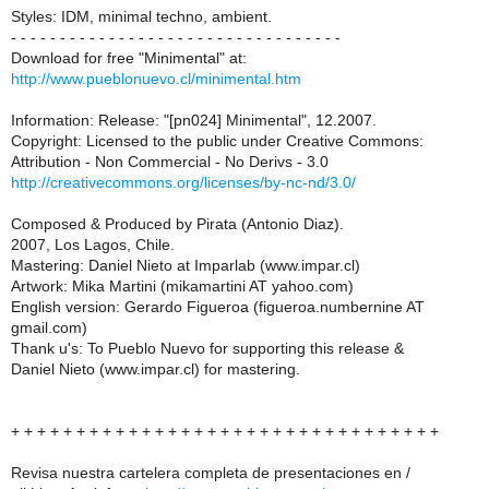
Styles: IDM, minimal techno, ambient.
- - - - - - - - - - - - - - - - - - - - - - - - - - - - - - - - - -
Download for free "Minimental" at:
http://www.pueblonuevo.cl/minimental.htm
Information: Release: "[pn024] Minimental", 12.2007.
Copyright: Licensed to the public under Creative Commons:
Attribution - Non Commercial - No Derivs - 3.0
http://creativecommons.org/licenses/by-nc-nd/3.0/
Composed & Produced by Pirata (Antonio Diaz).
2007, Los Lagos, Chile.
Mastering: Daniel Nieto at Imparlab (www.impar.cl)
Artwork: Mika Martini (mikamartini AT yahoo.com)
English version: Gerardo Figueroa (figueroa.numbernine AT
gmail.com)
Thank u's: To Pueblo Nuevo for supporting this release &
Daniel Nieto (www.impar.cl) for mastering.
+ + + + + + + + + + + + + + + + + + + + + + + + + + + + + + + + +
Revisa nuestra cartelera completa de presentaciones en /